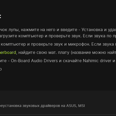
:
чок лупы, нажмите на него и введите - Установка и уда
загрузите комптьютер и проверьте звук. Если звука по п
е комптьютер и проверьте звук и микрофон. Если звука 
herboard
, найдите свою мат. плату (название можно найт
- On-Board Audio Drivers и скачайте Nahimic driver и R
р
еустановка звуковых драйверов на ASUS, MSI