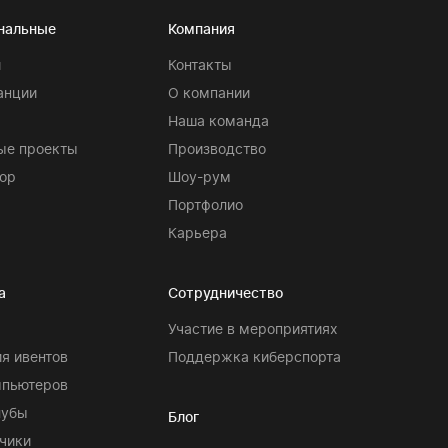
нальные
Компания
и
Контакты
анции
О компании
Наша команда
ые проекты
Производство
ор
Шоу-рум
Портфолио
Карьера
а
Сотрудничество
Участие в мероприятиях
я ивентов
Поддержка киберспорта
мпьютеров
лубы
Блог
чики