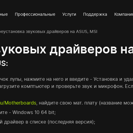
вные
Профессиональные
Услуги
Поддержка
Компани
еустановка звуковых драйверов на ASUS, MSI
уковых драйверов на
US:
чок лупы, нажмите на него и введите - Установка и уда
загрузите комптьютер и проверьте звук и микрофон. Есл
ru/Motherboards
, найдите свою мат. плату (название мож
е - Windows 10 64 bit;
й драйвер в списке (последняя версия);