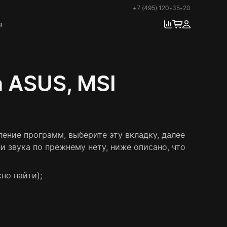
+7 (495) 120-35-20
я
 ASUS, MSI
ление программ, выберите эту вкладку, далее
и звука по прежнему нету, ниже описано, что
но найти);