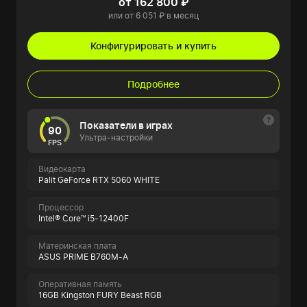
от 162 800 ₽
или от 6 051 ₽ в месяц
Конфигурировать и купить
Подробнее
Показатели в играх
90
Ультра-настройки
FPS
Видеокарта
Palit GeForce RTX 5060 WHITE
Процессор
Intel® Core™ i5-12400F
Материнская плата
ASUS PRIME B760M-A
Оперативная память
16GB Kingston FURY Beast RGB