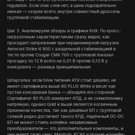
regulation. Если этих слов нет, а цена подозрительно
низкая — скорее всего, внутри совместный дроссель
групповой стабилизации.
Шаг 3. Анализируем обзоры и графики КНХ. По кросс-
нагрузочным характеристикам сразу видно, как
проседает напряжение при неравномерной нагрузке.
Aerocool Strike-X 800 с раздельной стабилизацией в
тесте против Cougar CMX 700 с групповой показал
просадку по 12 В всего на 0,01 В против 0,12 В у
конкурента — разница принципиальная.
Шпаргалка: если блок питания ATX стоит дёшево, не
имеет сертификата выше 80 PLUS White и весит как
пустая консервная банка — обходите его стороной.
Сертификат 80 PLUS измеряет КПД, а не схемотехнику
напрямую, однако Gold и выше является косвенным
признаком качества, так как дешёвые БП с групповой
схемой редко достигают такого КПД. Надёжный DC-DC
БП не может стоить копейки: независимые
преобразователи — это дополнительные компоненты, и
они имеют свою цену. Magnum, KCAS и прочие ноунейм-