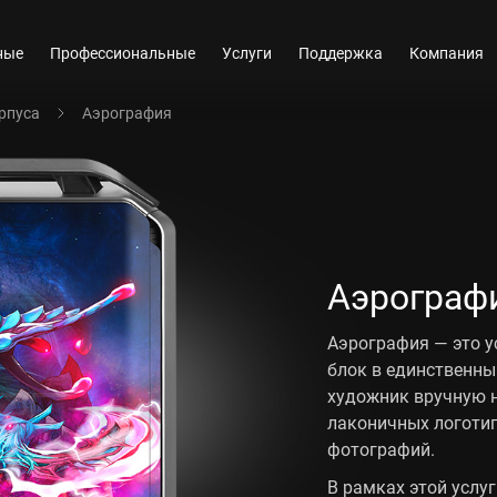
ные
Профессиональные
Услуги
Поддержка
Компания
рпуса
Аэрография
Аэрограф
Аэрография — это ус
блок в единственны
художник вручную н
лаконичных логотип
фотографий.
В рамках этой усл