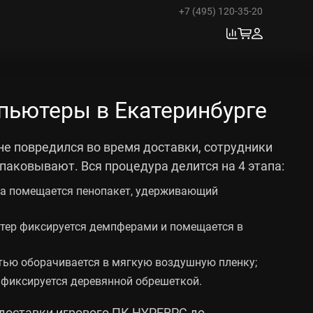
+7 (495) 120-35-20
пьютеры в Екатеринбурге
не повредился во время доставки, сотрудники
аковывают. Вся процедура делится на 4 этапа:
са помещается пенопакет, удерживающий
тер фиксируется демпферами и помещается в
тью оборачивается в мягкую воздушную пленку;
 фиксируется деревянной обрешеткой.
доставки игрового ПК HYPERPC до