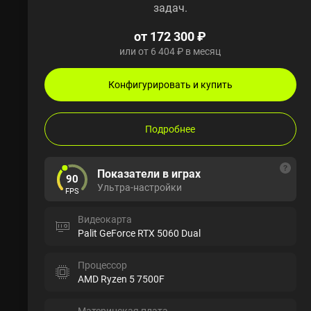
задач.
от 172 300 ₽
или от 6 404 ₽ в месяц
Конфигурировать и купить
Подробнее
Показатели в играх
90
Ультра-настройки
FPS
Видеокарта
Palit GeForce RTX 5060 Dual
Процессор
AMD Ryzen 5 7500F
Материнская плата