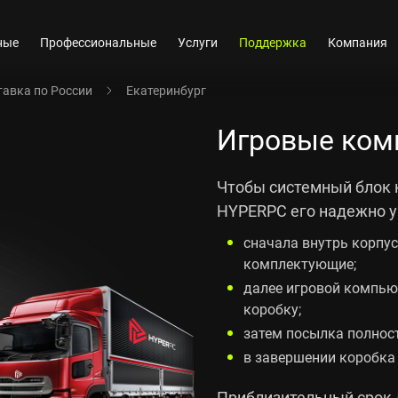
ные
Профессиональные
Услуги
Поддержка
Компания
авка по России
Екатеринбург
Игровые ком
Чтобы системный блок 
HYPERPC его надежно уп
сначала внутрь корпу
комплектующие;
далее игровой компью
коробку;
затем посылка полнос
в завершении коробка
Приблизительный срок 