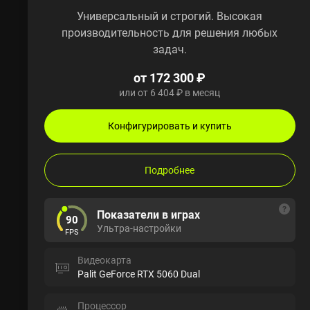
Универсальный и строгий. Высокая
производительность для решения любых
задач.
от 172 300 ₽
или от 6 404 ₽ в месяц
Конфигурировать и купить
Подробнее
Показатели в играх
90
Ультра-настройки
FPS
Видеокарта
Palit GeForce RTX 5060 Dual
Процессор