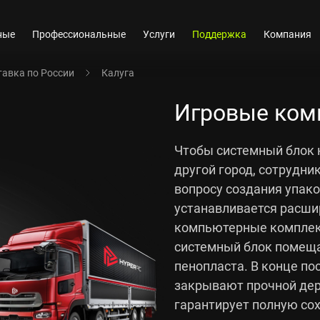
ные
Профессиональные
Услуги
Поддержка
Компания
авка по России
Калуга
Игровые ком
Чтобы системный блок 
другой город, сотрудни
вопросу создания упако
устанавливается расши
компьютерные комплек
системный блок помеща
пенопласта. В конце п
закрывают прочной дер
гарантирует полную со