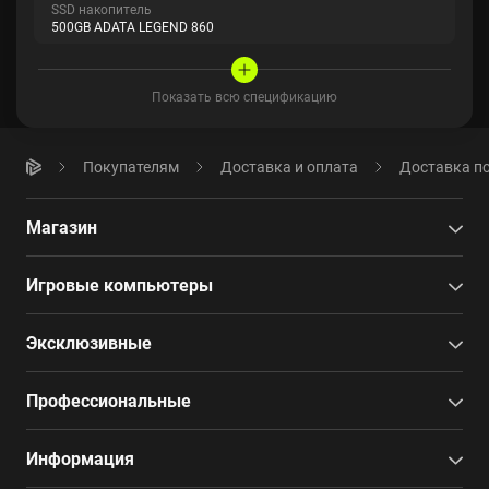
SSD накопитель
500GB ADATA LEGEND 860
Показать всю спецификацию
Покупателям
Доставка и оплата
Доставка по
Магазин
Игровые компьютеры
Эксклюзивные
Профессиональные
Информация