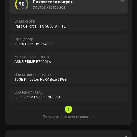
Показатели в играх
90
Ультра-настройки
FPS
Видеокарта
Palit GeForce RTX 5060 WHITE
Процессор
Intel® Core™ i5-12400F
Материнская плата
ASUS PRIME B760M-A
Оперативная память
16GB Kingston FURY Beast RGB
SSD накопитель
500GB ADATA LEGEND 860
Показать всю спецификацию