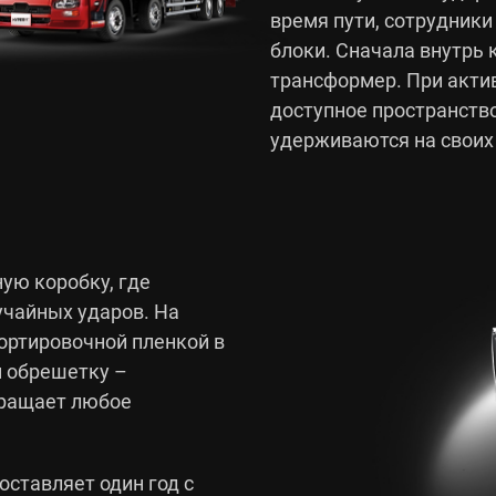
время пути, сотрудник
блоки. Сначала внутрь
трансформер. При актив
доступное пространств
удерживаются на своих
ую коробку, где
чайных ударов. На
ртировочной пленкой в
м обрешетку –
вращает любое
ставляет один год с