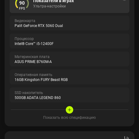
Показатели в играх
90
Ультра-настройки
FPS
Видеокарта
Palit GeForce RTX 5060 Dual
Процессор
Intel® Core™ i5-12400F
Материнская плата
ASUS PRIME B760M-A
Оперативная память
16GB Kingston FURY Beast RGB
SSD накопитель
500GB ADATA LEGEND 860
Показать всю спецификацию