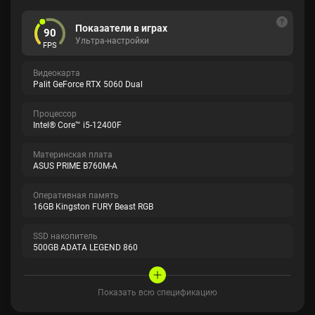
Показатели в играх
90
Ультра-настройки
FPS
Видеокарта
Palit GeForce RTX 5060 Dual
Процессор
Intel® Core™ i5-12400F
Материнская плата
ASUS PRIME B760M-A
Оперативная память
16GB Kingston FURY Beast RGB
SSD накопитель
500GB ADATA LEGEND 860
Показать всю спецификацию