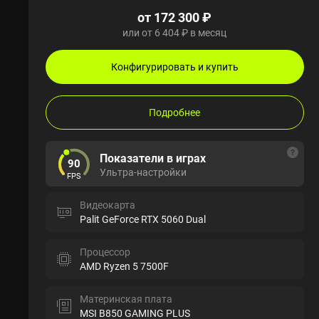
от 172 300 ₽
или от 6 404 ₽ в месяц
Конфигурировать и купить
Подробнее
Показатели в играх
90
Ультра-настройки
FPS
Видеокарта
Palit GeForce RTX 5060 Dual
Процессор
AMD Ryzen 5 7500F
Материнская плата
MSI B850 GAMING PLUS