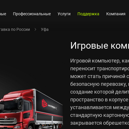
ные
Профессиональные
Услуги
Поддержка
Компания
авка по России
Уфа
Игровые ком
Игровой компьютер, как
переносит транспортиро
может стать причиной 
безопасную перевозку,
создание которой делит
пространство в корпусе
устанавливается между
стандартную картонную
закрывается обрешетко