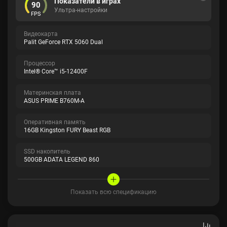
Показатели в играх
90
Ультра-настройки
FPS
Видеокарта
Palit GeForce RTX 5060 Dual
Процессор
Intel® Core™ i5-12400F
Материнская плата
ASUS PRIME B760M-A
Оперативная память
16GB Kingston FURY Beast RGB
SSD накопитель
500GB ADATA LEGEND 860
Показать всю спецификацию