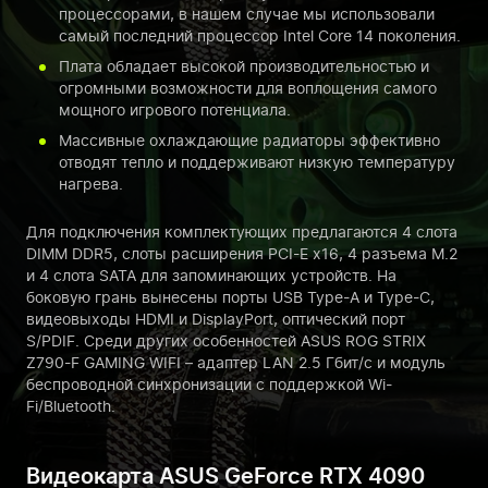
процессорами, в нашем случае мы использовали
самый последний процессор Intel Core 14 поколения.
Плата обладает высокой производительностью и
огромными возможности для воплощения самого
мощного игрового потенциала.
Массивные охлаждающие радиаторы эффективно
отводят тепло и поддерживают низкую температуру
нагрева.
Для подключения комплектующих предлагаются 4 слота
DIMM DDR5, слоты расширения PCI-E x16, 4 разъема M.2
и 4 слота SATA для запоминающих устройств. На
боковую грань вынесены порты USB Type-A и Type-C,
видеовыходы HDMI и DisplayPort, оптический порт
S/PDIF. Среди других особенностей ASUS ROG STRIX
Z790-F GAMING WIFI – адаптер LAN 2.5 Гбит/с и модуль
беспроводной синхронизации с поддержкой Wi-
Fi/Bluetooth.
Видеокарта ASUS GeForce RTX 4090