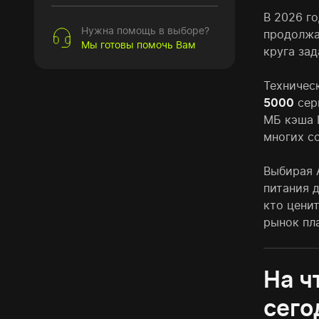
В 2026 г
Нужна помощь в выборе?
продолжа
Мы готовы помочь Вам
круга зад
Техничес
5000
сер
МБ кэша 
многих с
Выбирая 
питания 
кто цени
рынок пл
На ч
сего