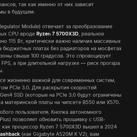
нсов, так как именно от них зависит
мы в будущем.
Regulator Module) отвечает за преобразование
ных CPU вроде
Ryzen 7 5700X3D
, реальное
но 115 Вт, критически важно наличие массивных
а бюджетных платах без радиаторов на мосфетах
 зоны свыше 100 градусов. Это спровоцирует
 FPS, а при длительной нагрузке — риск прогара
ы.
ся жизненно важной для современных систем,
ом PCIe 3.0. Для раскрытия скоростей
en4 SSD (которые на PCIe 3.0 будут ограничены
а материнской платы на чипсете B550 или X570.
бого пользователя. Кнопка автономного
 Plus) позволяет обновить прошивку с USB-
к как процессор Ryzen 7 5700X3D вышел в 2024
lashback
(как Gigabyte A520M K V2), вам