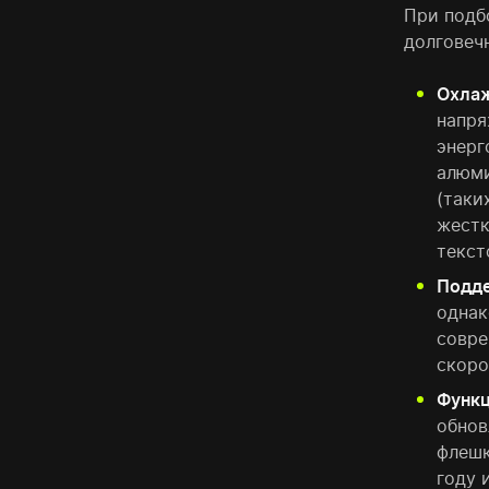
При подб
долговеч
Охлаж
напря
энерг
алюми
(таки
жестк
текст
Подде
одна
совре
скоро
Функц
обно
флешк
году 