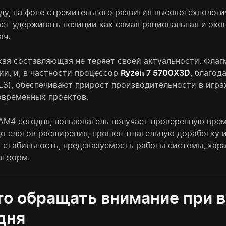
оду, на фоне стремительного развития высокотехнолог
ет удерживать позиции как самая рациональная и эко
ач.
кая составляющая не теряет своей актуальности. Фла
ии, и, в частности процессор
Ryzen 7 5700X3D
, благод
L3), обеспечивают прирост производительности в игра
овременных проектов.
AM4 сегодня, пользователь получает проверенную врем
до слотов расширения, прошел тщательную доработку и
т стабильность, предсказуемость работы системы, хар
атформ.
то обращать внимание при 
дня