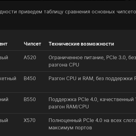
ядности приведем таблицу сравнения основных чипсет
ент
Чипсет
Технические возможности
вый
A520
Ограниченное питание, PCIe 3.0, бе
разгона CPU
жетный
B450
Разгон CPU и RAM, без поддержки P
ний
B550
Поддержка PCIe 4.0, качественный
разгон RAM/CPU
вый
X570
Полноценный PCIe 4.0 на всех слота
максимум портов