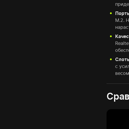
приде
Порты
M.2. 
нарас
Качес
Realt
обесп
Слоты
с уси
весом
Срав