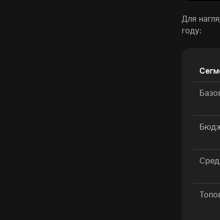
Для нагл
году:
Сегм
Базо
Бюд
Сред
Топо