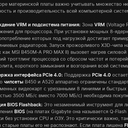
оре материнской платы важно учитывать множество нюа
ность и производительность всей компьютерной систе
дение VRM и подсистема питания:
Зона
VRM
(Voltage 
жения для процессора. При установке мощных 8-ядер
опотребление которых под нагрузкой достигает пример
ниевых радиаторов. Запуск прожорливого X3D-чипа н
х как MSI B450M-A PRO MAX II) вызовет нагрев силовой
ий троттлинг процессора со сбросом частот и потерей
олита, короткого замыкания и возгорания всей систем
ржка интерфейса PCIe 4.0:
Поддержка
PCIe 4.0
остает
ко
чипсеты
B450 и A520 аппаратно ограничены стандарт
менных видеокарт с урезанными 8 линиями и быстрых G
стью 3500 МБ/с вместо 7000 МБ/с) необходима покупк
ия BIOS Flashback:
Это незаменимый инструмент для лю
вления
BIOS
(на платах Gigabyte она называется Q-Flash
и без установки CPU и ОЗУ. Это критически важно, та
и старые платы его не распознают. Если плата лишена
F