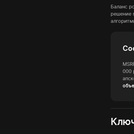
Баланс р
решение 
алгоритм
Со
MSRP
000 
апск
объе
Ключ