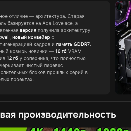
ное отличие — архитектура. Старая
ль базируется на Ada Lovelace, а
овленная
версия
получила архитектуру
kwell
,
новый конвейер
с
тигенерацией кадров и
память GDDR7
.
ный козырь новинки —
16 гб
VRAM
тив
12 гб
у соперника, что полностью
черкивает чистый перевес
слительных блоков прошлых серий в
лых проектах.
вая производительность