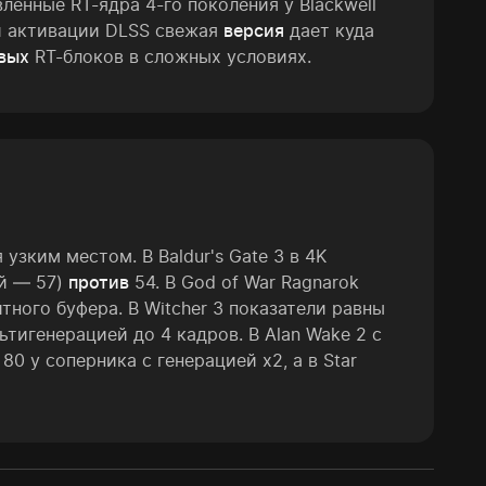
ленные RT-ядра 4-го поколения у Blackwell
ри активации DLSS свежая
версия
дает куда
вых
RT-блоков в сложных условиях.
узким местом. В Baldur's Gate 3 в 4K
й — 57)
против
54. В God of War Ragnarok
тного буфера. В Witcher 3 показатели равны
тигенерацией до 4 кадров. В Alan Wake 2 с
80 у соперника с генерацией х2, а в Star