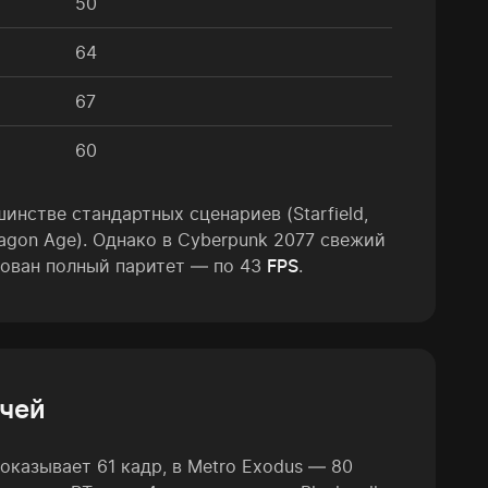
50
64
67
60
инстве стандартных сценариев (Starfield,
r, Dragon Age). Однако в Cyberpunk 2077 свежий
сирован полный паритет — по 43
FPS
.
учей
оказывает 61 кадр, в Metro Exodus — 80