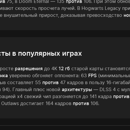
ив
75, в Doom Eternal — 135
против
106. При этом обнов
ивают скорость просчета лучей. В Hogwarts Legacy п
е внушительный прирост, доказывая превосходство
но
сты в популярных играх
 росте
разрешения
до 4K
12 гб
старой карты становятся 
нка
уверенно обгоняет оппонента: 63
FPS
(минимальны
ыв составляет 55
против
47 кадров в пользу 16-гигабай
и 94). Главный плюс новой
архитектуры
— DLSS 4 с муль
рацией х4 свежий чип разгоняется до 141 кадра
против
 Outlaws достигает 164 кадров
против
106.