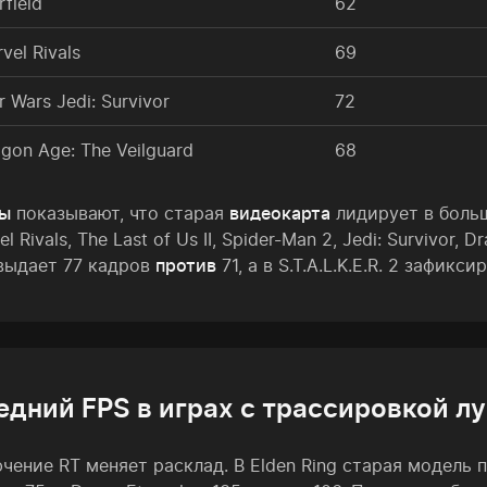
rfield
62
vel Rivals
69
r Wars Jedi: Survivor
72
gon Age: The Veilguard
68
ты
показывают, что старая
видеокарта
лидирует в больш
el Rivals, The Last of Us II, Spider-Man 2, Jedi: Survivo
выдает 77 кадров
против
71, а в S.T.A.L.K.E.R. 2 зафик
едний FPS в играх с трассировкой л
чение RT меняет расклад. В Elden Ring старая модель п