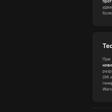
прот
удва
боле
Те
При
нови
разр
(96 
гене
Wars