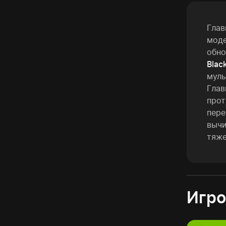
Глав
моде
обн
Blac
муль
Глав
про
пере
вычи
тяже
Игро