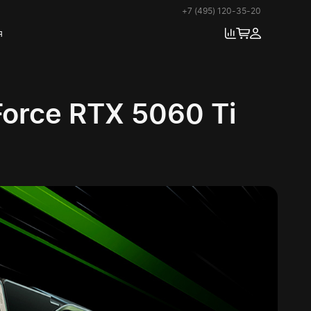
+7 (495) 120-35-20
я
orce RTX 5060 Ti