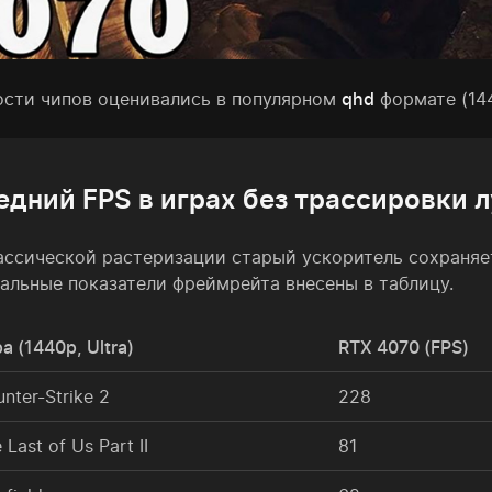
сти чипов оценивались в популярном
qhd
формате (14
едний FPS в играх без трассировки 
ассической растеризации старый ускоритель сохраняет
альные показатели фреймрейта внесены в таблицу.
а (1440p, Ultra)
RTX 4070 (FPS)
nter-Strike 2
228
 Last of Us Part II
81