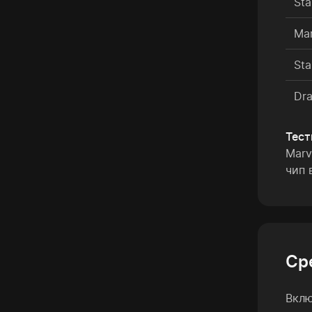
Sta
Mar
Sta
Dra
Тес
Marv
чип 
Ср
Вклю