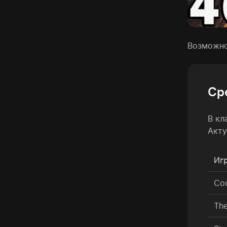
Возможно
Ср
В кл
Акту
Игр
Cou
The