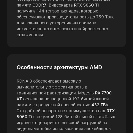
памяти
GDDR7
. Видеокарта
RTX 5060 Ti
получила 144 тензорных ядра, которые
обеспечивают производительность до 759 Топс
для локального ускорения алгоритмов
искусственного интеллекта и нейросетевого
сглаживания.
Особенности архитектуры AMD
RDNA 3 обеспечивает высокую
вычислительную эффективность в
традиционной растеризации. Модель
RX 7700
XT
оснащена полноценной 192-битной шиной
памяти с пропускной способностью
432 ГБ
/с.
Это даёт ей аппаратное преимущество над
RTX
5060 Ti
с её узкой 128-битной шиной в тяжёлых
игровых сценариях с высокой нагрузкой на
видеопамять без использования апскейлеров.