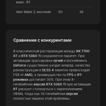
макс. RT
Alan Wake 2, высокие
50
36
Сравнение с конкурентами
В классической растеризации между
RX 7700
XT
и
RTX 5060 Ti
сохраняется паритет. При
активации трассировки
лучей
и апскейлинга
GeForce
существенно уходит вперёд: качество
реконструкции в
DLSS 4
заметно превосходит
FSR от
AMD
, а преимущество по
FPS
в
RT-
режимах
достигает 30%. При этом 8-
гигабайтная
версия RTX 5060 Ti
при активации
RT
рискует столкнуться с переполнением
VRAM, тогда как 16-гигабайтная
версия
полностью лишена этой проблемы.