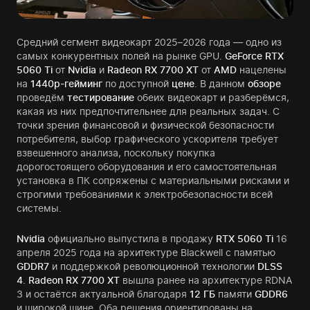
Средний сегмент видеокарт 2025–2026 года — одно из
самых конкурентных полей на рынке GPU.
GeForce RTX
5060 Ti
от
Nvidia
и
Radeon RX 7700 XT
от
AMD
нацелены
на
1440p-гейминг
по доступной
цене
. В данном
обзоре
проведём
тестирование
обеих видеокарт и разберёмся,
какая из них предпочтительнее для реальных задач. С
точки зрения финансовой и физической безопасности
потребителя, выбор графического ускорителя требует
взвешенного анализа, поскольку покупка
дорогостоящего оборудования и его самостоятельная
установка в ПК сопряжены с материальными рисками и
строгими требованиями к электробезопасности всей
системы.
Nvidia
официально выпустила в продажу
RTX 5060 Ti
16
апреля 2025 года на архитектуре Blackwell с памятью
GDDR7
и поддержкой революционной технологии
DLSS
4
.
Radeon RX 7700 XT
вышла ранее на архитектуре RDNA
3 и остаётся актуальной благодаря
12 ГБ
памяти
GDDR6
и широкой шине. Оба решения ориентированы на