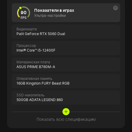
Показатели в играх
90
Ультра-настройки
FPS
Видеокарта
Palit GeForce RTX 5060 Dual
Процессор
Intel® Core™ i5-12400F
Материнская плата
ASUS PRIME B760M-A
Оперативная память
16GB Kingston FURY Beast RGB
SSD накопитель
500GB ADATA LEGEND 860
Показать всю спецификацию