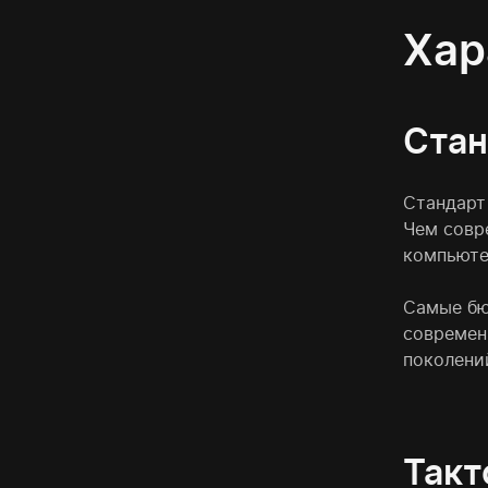
Хар
Стан
Стандарт
Чем совр
компьюте
Самые бю
современ
поколений
Такт