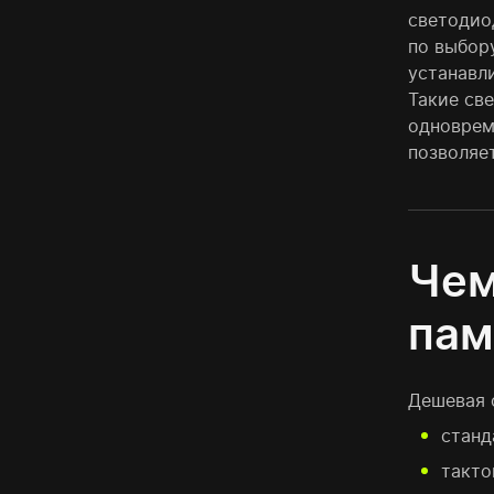
светодио
по выбор
устанавл
Такие св
одноврем
позволяе
Чем
пам
Дешевая 
станд
такто