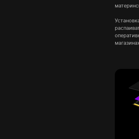
материнс
Установк
распаива
оперативк
магазинах