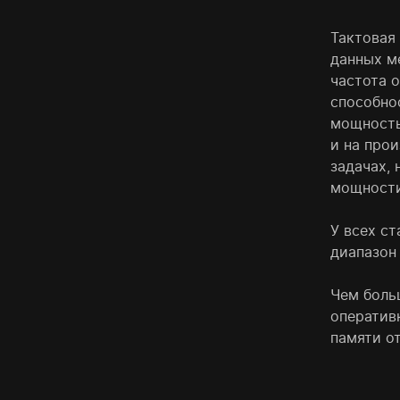
Тактовая
данных м
частота 
способно
мощность
и на про
задачах,
мощности
У всех с
диапазон 
Чем боль
оперативк
памяти от