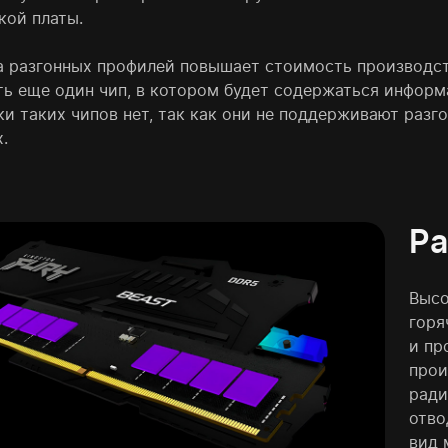
кой платы.
а разгонных профилей повышает стоимость производств
ть еще один чип, в котором будет содержаться информ
и таких чипов нет, так как они не поддерживают разг
.
Р
Высо
горя
и пр
прои
ради
отво
вид 