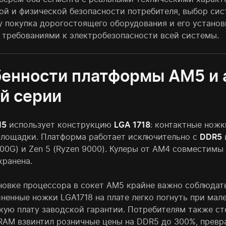
ой и физической безопасности потребителя, выбор сис
у покупка дорогостоящего оборудования и его устано
 требованиями к электробезопасности всей системы.
енности платформы AM5 и 
й серии
M5
использует конструкцию
LGA 1718
: контактные ножк
площадки. Платформа работает исключительно с
DDR5
000G) и Zen 5 (Ryzen 9000). Кулеры от AM4 совместим
хранена.
новке процессора в сокет AM5 крайне важно соблюдат
ненные ножки LGA1718 на плате легко погнуть при мал
кую плату заводской гарантии. Потребителям также ст
RAM взвинтил розничные цены на DDR5 до 300%, превр