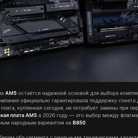
ма
AM5
остаётся надежной основой для выбора компл
омпания официально гарантировала поддержку сокета 
 плата, купленная сегодня, не потребует замены при 
кая плата AM5
в 2026 году — это выбор между флагм
ным народным вариантом на
B850
.
берём оба сегмента с реальными техническими характе