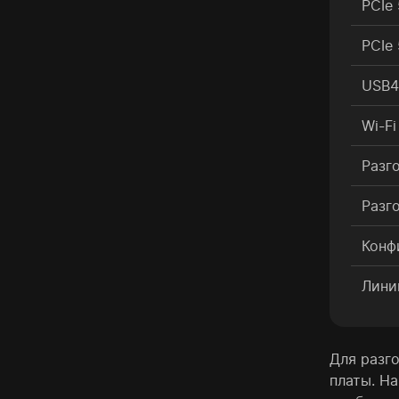
PCIe 
PCIe 
USB4
Wi-Fi
Разг
Разг
Конф
Лини
Для разг
платы. Н