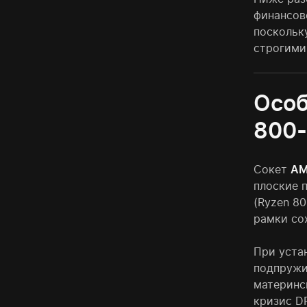
финансов
поскольк
строгими
Особ
800-
Сокет
A
плоские 
(Ryzen 8
рамки со
При уста
подпружи
материнс
кризис D