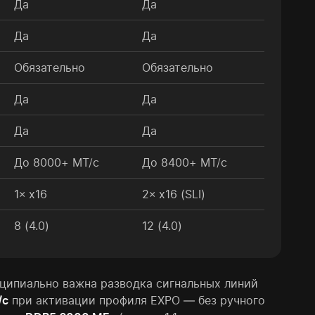
Да
Да
Да
Да
Обязательно
Обязательно
Да
Да
Да
Да
До 8000+ МТ/с
До 8400+ МТ/с
1× x16
2× x16 (SLI)
8 (4.0)
12 (4.0)
ципиально важна разводка сигнальных линий
/с
при активации профиля EXPO — без ручного