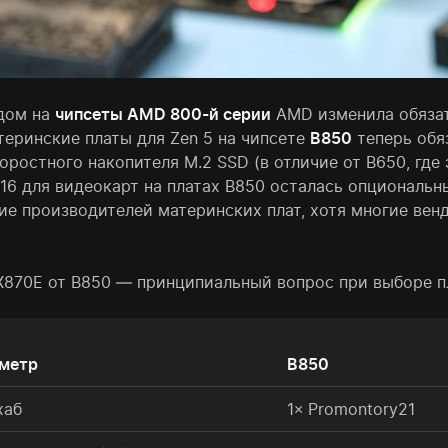
дом на
чипсеты AMD 800-й серии
AMD изменила обязат
теринские платы для Zen 5 на чипсете
B850
теперь обя
оростного накопителя M.2 SSD (в отличие от B650, где
 x16 для видеокарт на платах B850 осталась опциональ
ие производителей материнских плат, хотя многие вен
X870E от B850 — принципиальный вопрос при выборе 
метр
B850
хаб
1× Promontory21