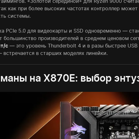
таймингов. «Золотой серединой» для Ryzen 9000 счит
 так как при более высоких частотах контроллер может
сть системы.
а PCIe 5.0 для видеокарты и SSD одновременно — стан
т большинство производителей в среднем ценовом сег
т/с
— это уровень Thunderbolt 4 и в разы быстрее USB 
— встречается в старших моделях линейки.
маны на X870E: выбор энту