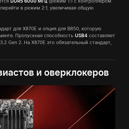
ается
DDR5 6000 МГц
(режим 1:1 с контроллером
 перейти в режим 2:1, увеличивая общую
дарт для X870E и опция для B850, которую
менте. Пропускная способность
USB4
составляет
3.2 Gen 2. На X870E это обязательный стандарт,
зиастов и оверклокеров