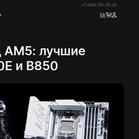
+7 (495) 120-35-20
я
д AM5: лучшие
0E и B850