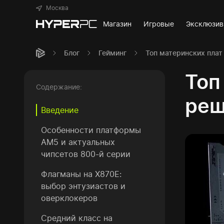
Москва
Магазин
Игровые
Эксклюзи
Блог
Гейминг
Топ материнских плат
Топ
Содержание:
реш
Введение
Особенности платформы
AM5 и актуальных
чипсетов 800-й серии
Флагманы на X870E:
выбор энтузиастов и
оверклокеров
Средний класс на