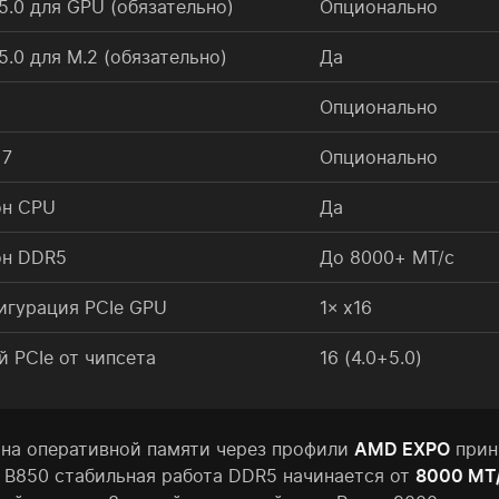
5.0 для GPU (обязательно)
Опционально
5.0 для M.2 (обязательно)
Да
Опционально
 7
Опционально
он CPU
Да
он DDR5
До 8000+ МТ/с
игурация PCIe GPU
1× x16
й PCIe от чипсета
16 (4.0+5.0)
она оперативной памяти через профили
AMD EXPO
прин
а B850 стабильная работа DDR5 начинается от
8000 МТ