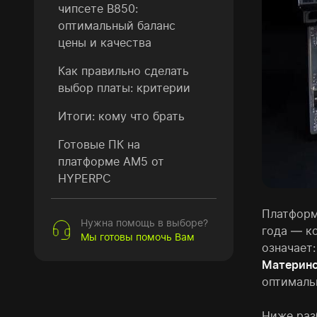
чипсете B850:
оптимальный баланс
цены и качества
Как правильно сделать
выбор платы: критерии
Итоги: кому что брать
Готовые ПК на
платформе AM5 от
HYPERPC
Платфор
Нужна помощь в выборе?
года — к
Мы готовы помочь Вам
означает:
Материнс
оптималь
Ниже раз