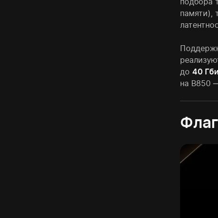
подбора 
памяти),
латентно
Поддержк
реализую
до
40 Гби
на B850 
Флаг