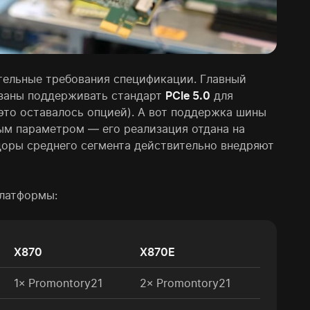
ельные требования спецификации. Главный
заны поддерживать стандарт
PCIe 5.0
для
 это оставалось опцией). А вот поддержка шины
ным параметром — его реализация отдана на
доры среднего сегмента действительно внедряют
платформы:
X870
X870E
1× Promontory21
2× Promontory21