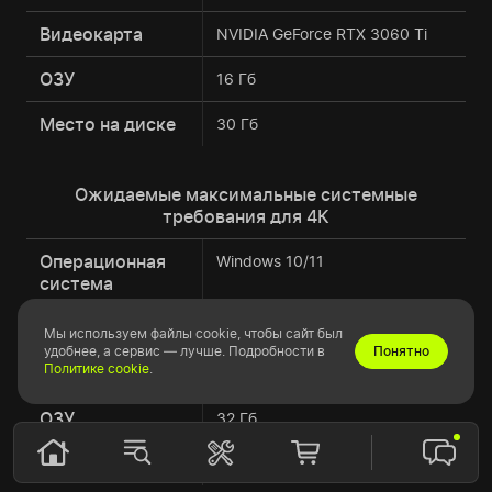
Видеокарта
NVIDIA GeForce RTX 3060 Ti
ОЗУ
16 Гб
Место на диске
30 Гб
Ожидаемые максимальные системные
требования для 4К
Операционная
Windows 10/11
система
Процессор
AMD Ryzen 9 9950X3D
Мы используем файлы cookie, чтобы сайт был
удобнее, а сервис — лучше. Подробности в
Понятно
Политике cookie
.
Видеокарта
NVIDIA GeForce RTX 5080
ОЗУ
32 Гб
Место на диске
30 Гб