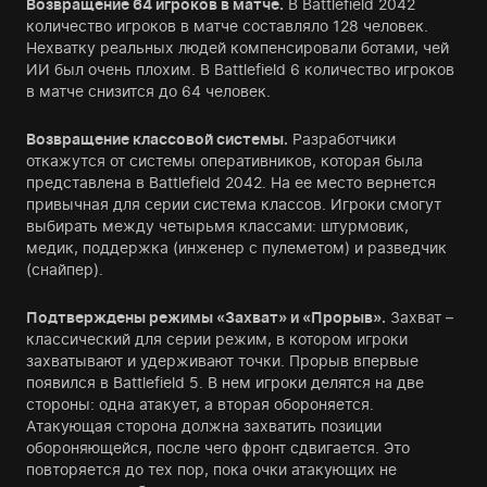
Возвращение 64 игроков в матче.
В Battlefield 2042
количество игроков в матче составляло 128 человек.
Нехватку реальных людей компенсировали ботами, чей
ИИ был очень плохим. В Battlefield 6 количество игроков
в матче снизится до 64 человек.
Возвращение классовой системы.
Разработчики
откажутся от системы оперативников, которая была
представлена в Battlefield 2042. На ее место вернется
привычная для серии система классов. Игроки смогут
выбирать между четырьмя классами: штурмовик,
медик, поддержка (инженер с пулеметом) и разведчик
(снайпер).
Подтверждены режимы «Захват» и «Прорыв».
Захват –
классический для серии режим, в котором игроки
захватывают и удерживают точки. Прорыв впервые
появился в Battlefield 5. В нем игроки делятся на две
стороны: одна атакует, а вторая обороняется.
Атакующая сторона должна захватить позиции
обороняющейся, после чего фронт сдвигается. Это
повторяется до тех пор, пока очки атакующих не