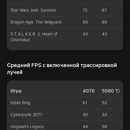
Star Wars Jedi: Survivor
72
67
Dragon Age: The Veilguard
68
60
S.T.A.L.K.E.R. 2: Heart of
43
43
Chornobyl
Средний FPS с включенной трассировкой
лучей
Игра
4070
5060 Ti
Elden Ring
61
52
Cyberpunk 2077
40
34
Hogwarts Legacy
44
38