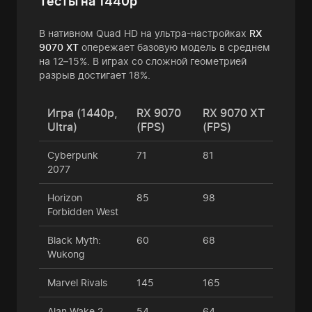
Тесты на 1440p
В нативном Quad HD на ультра-настройках
RX
9070 XT
опережает базовую модель в среднем
на 12–15%. В играх со сложной геометрией
разрыв достигает 18%.
Игра (1440p,
RX 9070
RX 9070 XT
Ultra)
(FPS)
(FPS)
Cyberpunk
71
81
2077
Horizon
85
98
Forbidden West
Black Myth:
60
68
Wukong
Marvel Rivals
145
165
Alan Wake 2
54
64