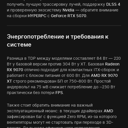
получить лучшую трассировку лучей, поддержку
DLSS 4
и проверенную экосистему
Nvidia
— обратите внимание
на сборки
HYPERPC
с
GeForce RTX 5070
.
Энергопотребление и требования к
системе
Разница в TDP между моделями составляет 84 Вт — 220
Вт у базовой версии против 304 Вт у XT. Базовая
Radeon
RX 9070
отлично подходит для компактных ITX-сборок и
работает с блоком питания от 600 Вт. Для
AMD RX 9070
XT
строго рекомендован БП от 750–800 Вт. Простой
андервольт на 75 мВ снижает потребление до ~230 Вт
практически без потери
FPS
.
Также стоит обратить внимание на важный
эксплуатационный нюанс: в текущих драйверах
AMD
зафиксирован баг с функцией Zero RPM, из-за которого
вентиляторы могут не стартовать при переходе в 3D-
режим. До выхода официального исправления