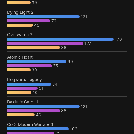
39
Dying Light 2
121
72
43
Overwatch 2
178
127
88
Atomic Heart
99
75
39
Hogwarts Legacy
74
51
40
Baldur's Gate III
121
88
46
CoD: Modern Warfare 3
103
79