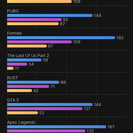
109
PUBG
144
92
87
Fortnite
182
109
67
The Last Of Us Part 2
58
34
11
RUST
88
71
42
GTA 5
144
127
52
Apex Legends
167
132