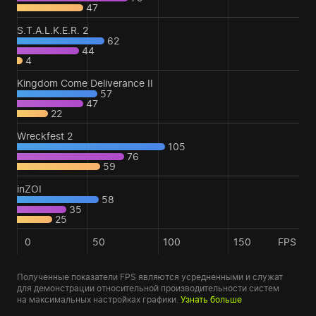
47
S.T.A.L.K.E.R. 2
62
44
4
Kingdom Come Deliverance II
57
47
22
Wreckfest 2
105
76
59
inZOI
58
35
25
0
50
100
150
FPS
Полученные показатели FPS являются усредненными и служат
для демонстрации относительной производительности систем
на максимальных настройках графики.
Узнать больше