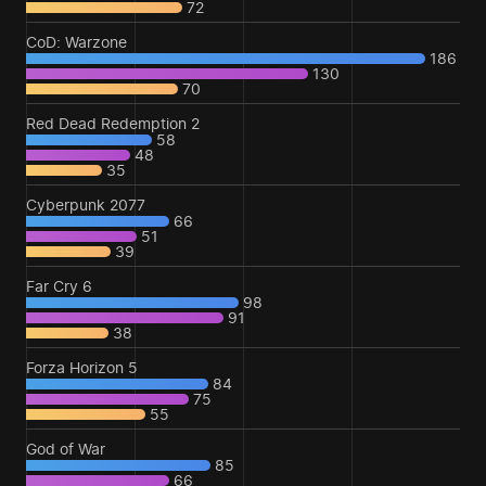
72
CoD: Warzone
186
130
70
Red Dead Redemption 2
58
48
35
Cyberpunk 2077
66
51
39
Far Cry 6
98
91
38
Forza Horizon 5
84
75
55
God of War
85
66