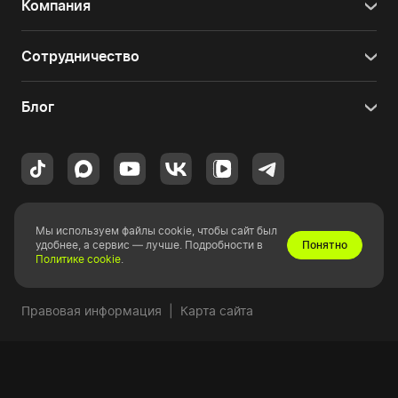
Компания
Сотрудничество
Блог
Приглашаем вас в наш
шоу-рум в Москве
. Позвонить
Мы используем файлы cookie, чтобы сайт был
+7 (495) 120-35-20
или
написать нам
.
удобнее, а сервис — лучше. Подробности в
Понятно
Политике cookie
.
Copyright © 2010-2026 HYPERPC.
Правовая информация
|
Карта сайта