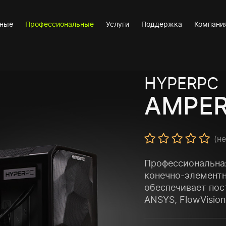
вные
Профессиональные
Услуги
Поддержка
Компани
HYPERPC
AMPER
(н
Профессиональная
конечно-элемент
обеспечивает пос
ANSYS, FlowVisio