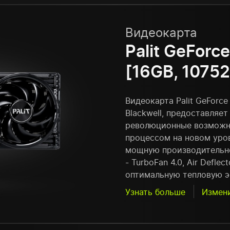
Видеокарта
Palit GeFor
[16GB, 1075
Видеокарта Palit GeForc
Blackwell, предоставляе
революционные возможн
процессом на новом уров
мощную производительно
- TurboFan 4.0, Air Defle
оптимальную тепловую э
Узнать больше
Измен