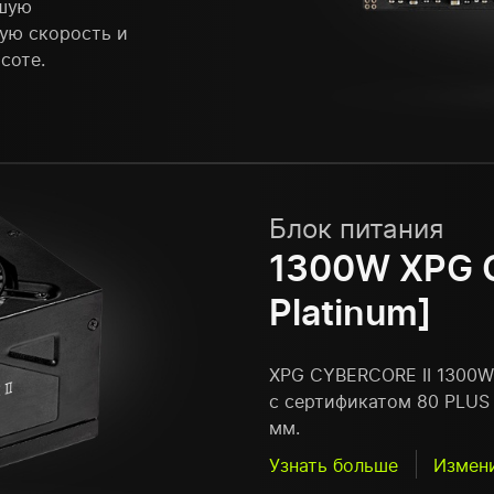
йшую
пую скорость и
соте.
Блок питания
1300W XPG 
Platinum]
XPG CYBERCORE II 1300W
с сертификатом 80 PLUS 
мм.
Узнать больше
Измен