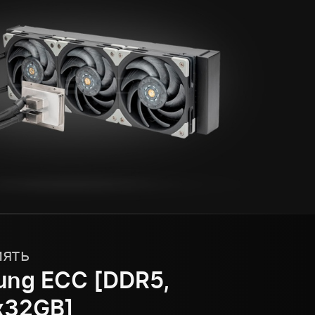
мять
ng ECC [DDR5,
x32GB]