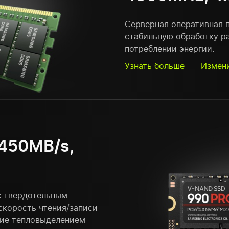
Серверная оперативная 
стабильную обработку р
потреблении энергии.
Узнать больше
Измен
450MB/s,
с твердотельным
скорость чтения/записи
ние тепловыделением