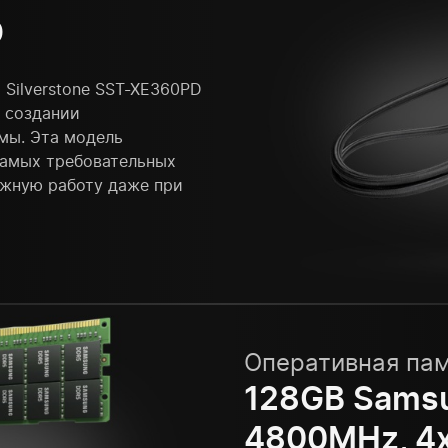
D
Silverstone SST-XE360PD
 создании
мы. Эта модель
самых требовательных
ежную работу даже при
Оперативная па
128GB Samsu
4800MHz, 4