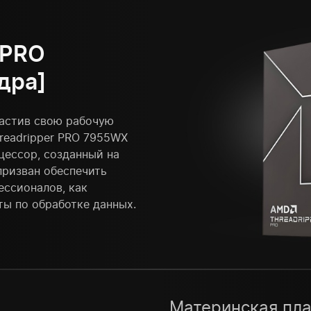
 PRO
дра]
настив свою рабочую
readripper PRO 7955WX
оцессор, созданный на
призван обеспечить
ессионалов, как
ты по обработке данных.
Материнская пла