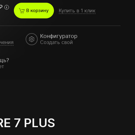
₽
В корзину
Купить в 1 клик
Конфигуратор
чения
Создать свой
щь?
ет
E 7 PLUS