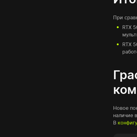
При срав
RTX 5
мульт
RTX 5
работ
Гра
ком
Новое по
наличие 
В
конфиг