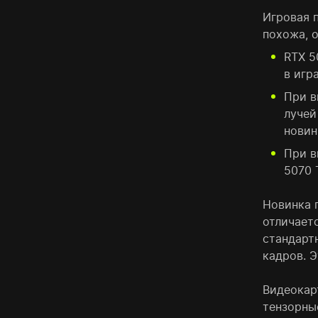
Игровая 
похожа, о
RTX 5
в игра
При в
лучей
новин
При в
5070 
Новинка 
отличает
стандарт
кадров. Э
Видеокар
тензорны