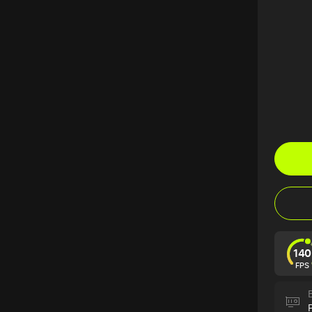
140
FPS