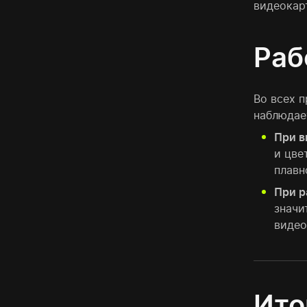
видеокар
Раб
Во всех 
наблюдае
При в
и цве
плавн
При р
значи
видео
Ито