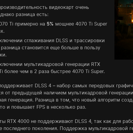
производительность видеокарт очень
днако разница есть:
070 Ti примерно на
5%
мощнее 4070 Ti Super
х.
ключении сглаживания DLSS и трассировки
 разница становится еще больше в пользу
ки.
ключении мультикадровой генерации RTX
Ti более чем в 2 раза быстрее 4070 Ti Super.
поддерживает DLSS 4 – набор самых передовых графиче
ся от предыдущей наличием мультикадровой генерации. 
ная генерация. Разница в том, что новый алгоритм со
то и повышает FPS в несколько раз.
ты RTX 4000 не поддерживают DLSS 4, так как для ра
е последнего поколения. Поддержка мультикадровой ге