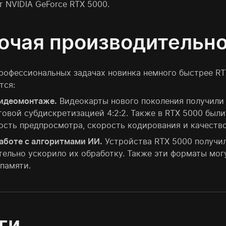
т NVIDIA GeForce RTX 5000.
очая производительн
профессиональных задачах новинка немного быстрее RTX
тся:
идеомонтаже.
Видеокарты нового поколения получили 
товой субдискретизацией 4:2:2. Также в RTX 5000 был
ость предпросмотра, скорость кодирования и качество
аботе с алгоритмами ИИ.
Устройства RTX 5000 получил
тельно ускорило их обработку. Также эти форматы мо
памяти.
ги