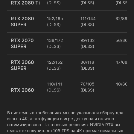
RTX 2080 Ti
(DLSS)
(DLSS)
(DLSS)
RTX 2080
152/185
111/144
62/89 (D
SUPER
(DLSS)
(DLSS)
RTX 2070
139/172
99/132
56/80 (D
SUPER
(DLSS)
(DLSS)
RTX 2060
122/152
86/116
47/68 (D
SUPER
(DLSS)
(DLSS)
110/141
76/105
40/60 (D
RTX 2060
(DLSS)
(DLSS)
В системных требованиях мы не указывали сборку для
игры в 4К, а эта функция в игре доступна и отлично
оптимизирована. На топовых решениях NVIDIA RTX вы
сможете получить до 105 FPS на 4К при максимальных