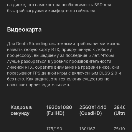
на диске, что намекает на необходимость SSD для
быстрой загрузки и комфортного геймплея.
Видеокарта
Для Death Stranding системными требованиями можно
назвать любую карту RTX, прикрученную к любому
процессору, вышедшему за последние 5 лет. Чтобы
лучше разобраться в уровнях производительности
линейки RTX, обратите внимание на графики ниже, они
показывают FPS данной игры с включенным DLSS 2.0 и
без него. Как видите, эта технология существенно
повышает производительность.
Кадров в
1920x1080
2560X1440
3840X2
секунду
(FullHD)
(QuadHD)
(UltraH
175/190
130/167
75/105