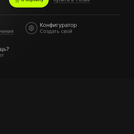
Конфигуратор
чения
Создать свой
щь?
ет