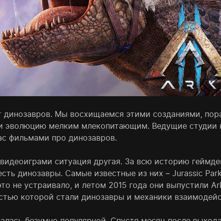
т динозавров. Мы восхищаемся этими созданиями, пор
и эволюцию мелким млекопитающим. Ведущие студии к
ас фильмами про динозавров.
 видеоиграми ситуация другая. За всю историю геймде
сть динозавры. Самые известные из них – Jurassic Park
это не устраивало, и летом 2015 года они выпустили Ark
стью которой стали динозавры и механики взаимодейс
залась безумно популярной. Спустя месяц после выход