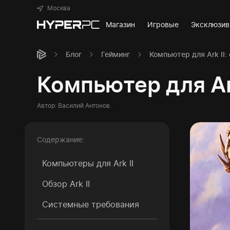
Москва
Магазин
Игровые
Эксклюзи
Блог
Гейминг
Компьютер для Ark II
Компьютер для Ar
Автор:
Василий Антонов
.
Содержание:
Компьютеры для Ark II
Обзор Ark II
Системные требования