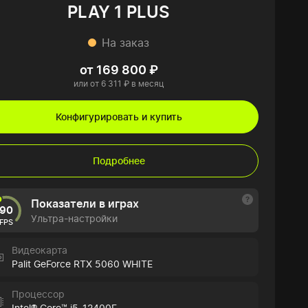
PLAY 1 PLUS
На заказ
от 169 800 ₽
или от 6 311 ₽ в месяц
Конфигурировать и купить
Подробнее
Показатели в играх
90
Ультра-настройки
FPS
Видеокарта
Palit GeForce RTX 5060 WHITE
Процессор
Intel® Core™ i5-12400F