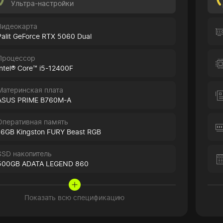
Ультра-настройки
Видеокарта
Palit GeForce RTX 5060 Dual
Процессор
Intel® Core™ i5-12400F
Материнская плата
ASUS PRIME B760M-A
Оперативная память
16GB Kingston FURY Beast RGB
SSD накопитель
500GB ADATA LEGEND 860
Показать всю спецификацию