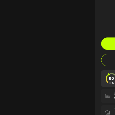
90
FPS