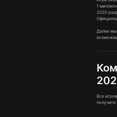
1 миллион
2020 раз
Официальн
Далее мы 
возможны
Ком
202
Все игро
получите 