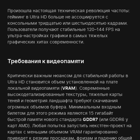
Произошла настоящая техническая революция частоты:
гейминг в Ultra HD больше не ассоциируется с
консольными тридцатью или шестьюдесятью кадрами.
Пользователи получают стабильные 120–144 FPS на
ультра-настройках графики в самых тяжелых
графических хитах современности.
Требования к видеопамяти
Критически важным нюансом для стабильной работы в
Ultra HD становится объем установленной на плате
локальной видеопамяти (
VRAM
). Современные
высокодетализированные текстуры, тяжелые карты
теней и геометрия ландшафта требуют скачивания
огромных объемов буфера. Минимальным входным
билетом для этого режима являются 15 гигабайт
быстрой памяти нового стандарта
GDDR7
(или GDDR6 у
карт AMD). Любая попытка запустить некстген-проект на
картах с меньшим объемом VRAM гарантированно
приведет к резким просадкам, фризам и падению общей