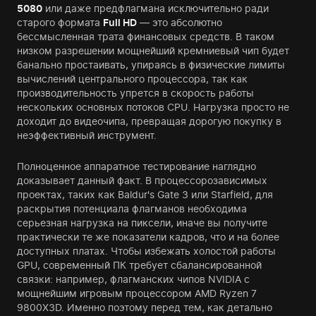
5080
или даже предфлагмана исключительно ради
старого формата
Full HD
— это абсолютно
бессмысленная трата финансовых средств. В таком
низком разрешении мощнейший кремниевый чип будет
банально простаивать, упираясь в физические лимиты
вычислений центрального процессора, так как
производительность упрется в скорость работы
нескольких основных потоков CPU. Нагрузка просто не
доходит до видеочипа, превращая дорогую покупку в
неэффективный инструмент.
Полноценное аппаратное тестирование наглядно
доказывает данный факт. В процессорозависимых
проектах, таких как Baldur's Gate 3 или Starfield, для
раскрытия потенциала флагманов необходима
серьезная нагрузка на пиксели, иначе вы получите
практически те же показатели кадров, что и на более
доступных платах. Чтобы избежать холостой работы
GPU, современный ПК требует сбалансированной
связки: например, флагманских чипов NVIDIA с
мощнейшим игровым процессором AMD Ryzen 7
9800X3D. Именно поэтому перед тем, как детально