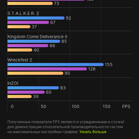
73
S.T.A.L.K.E.R. 2
92
67
37
Kingdom Come Deliverance II
85
66
40
Wreckfest 2
155
128
90
inZOI
83
60
39
0
50
100
150
FPS
Полученные показатели FPS являются усредненными и служат
для демонстрации относительной производительности систем
на максимальных настройках графики.
Узнать больше