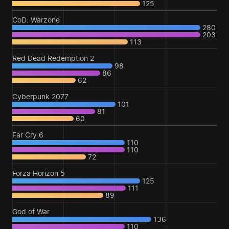
125
CoD: Warzone
280
203
113
Red Dead Redemption 2
98
86
62
Cyberpunk 2077
101
81
60
Far Cry 6
110
110
72
Forza Horizon 5
125
111
89
God of War
136
110