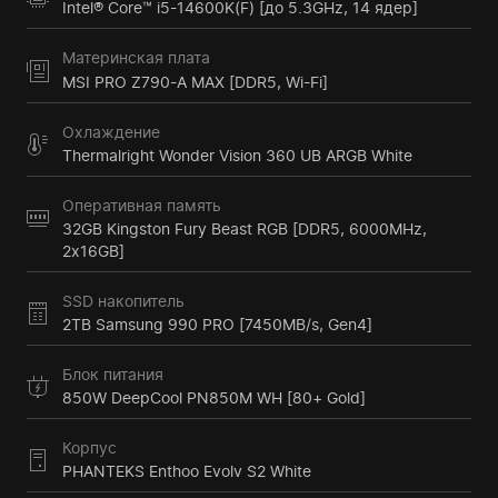
Intel® Core™ i5-14600K(F) [до 5.3GHz, 14 ядер]
Материнская плата
MSI PRO Z790-A MAX [DDR5, Wi-Fi]
Охлаждение
Thermalright Wonder Vision 360 UB ARGB White
Оперативная память
32GB Kingston Fury Beast RGB [DDR5, 6000MHz,
2x16GB]
SSD накопитель
2TB Samsung 990 PRO [7450MB/s, Gen4]
Блок питания
850W DeepCool PN850M WH [80+ Gold]
Корпус
PHANTEKS Enthoo Evolv S2 White