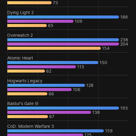
73
Dying Light 2
188
109
65
Overwatch 2
238
204
154
Atomic Heart
150
113
62
Hogwarts Legacy
128
106
66
Baldur's Gate III
193
138
67
CoD: Modern Warfare 3
159
125