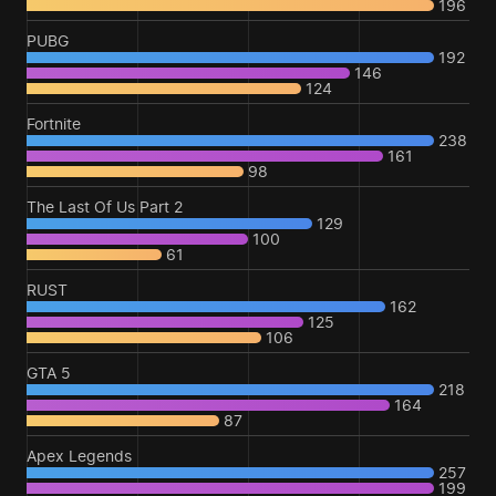
196
PUBG
192
146
124
Fortnite
238
161
98
The Last Of Us Part 2
129
100
61
RUST
162
125
106
GTA 5
218
164
87
Apex Legends
257
199