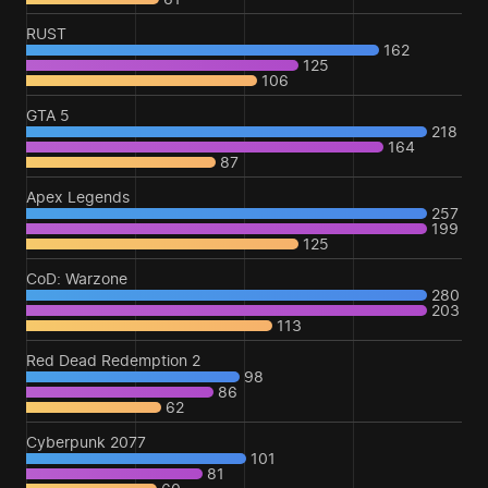
RUST
162
125
106
GTA 5
218
164
87
Apex Legends
257
199
125
CoD: Warzone
280
203
113
Red Dead Redemption 2
98
86
62
Cyberpunk 2077
101
81