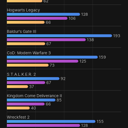
62
Hogwarts Legacy
128
106
66
Baldur's Gate III
193
138
67
CoD: Modern Warfare 3
159
125
73
S.T.A.L.K.E.R. 2
92
67
37
Kingdom Come Deliverance II
85
66
40
Wreckfest 2
155
128