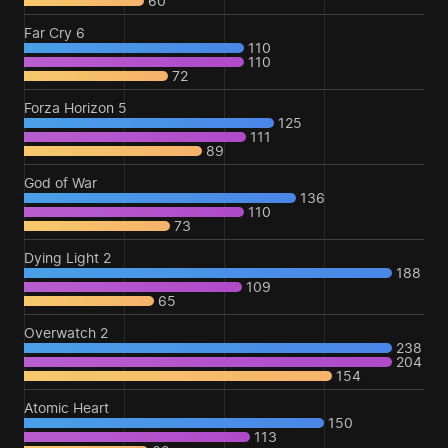
60
Far Cry 6
110
110
72
Forza Horizon 5
125
111
89
God of War
136
110
73
Dying Light 2
188
109
65
Overwatch 2
238
204
154
Atomic Heart
150
113