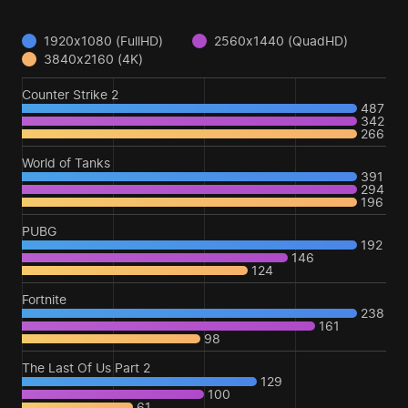
1920x1080 (FullHD)
2560x1440 (QuadHD)
3840x2160 (4K)
Counter Strike 2
487
342
266
World of Tanks
391
294
196
PUBG
192
146
124
Fortnite
238
161
98
The Last Of Us Part 2
129
100
61