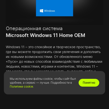
Операционная система
Microsoft Windows 11 Home OEM
Windows 11 – это спокойное и творческое пространство,
где вы можете продолжить свои увлечения и дополнить
их новыми возможностями. От обновленного меню
«Пуск» до новых способов взаимодействия с любимыми
людьми, новостями, играми и контентом, Windows 11 –
это место, где вы можете мыслить, выражать себя и
творить максимально естественным образом.
Мы используем файлы cookie, чтобы сайт был
Максимизируйте свою производительность.
удобнее, а сервис — лучше. Подробности в
Понятно
Политике cookie
.
Узнать больше
Изменить