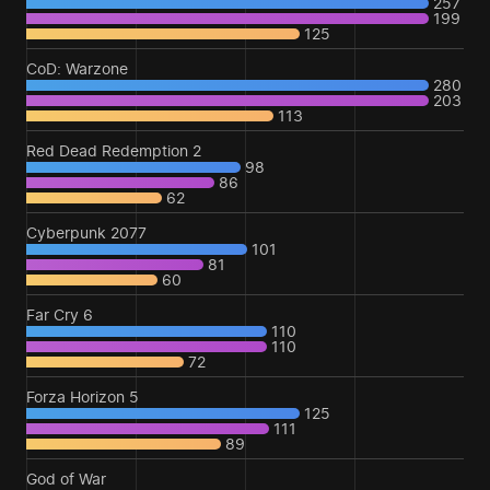
257
199
125
CoD: Warzone
280
203
113
Red Dead Redemption 2
98
86
62
Cyberpunk 2077
101
81
60
Far Cry 6
110
110
72
Forza Horizon 5
125
111
89
God of War