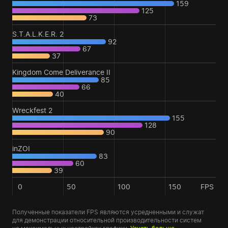
159
125
73
S.T.A.L.K.E.R. 2
92
67
37
Kingdom Come Deliverance II
85
66
40
Wreckfest 2
155
128
90
inZOI
83
60
39
0
50
100
150
FPS
Полученные показатели FPS являются усредненными и служат
для демонстрации относительной производительности систем