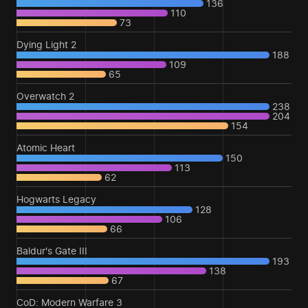
136
110
73
Dying Light 2
188
109
65
Overwatch 2
238
204
154
Atomic Heart
150
113
62
Hogwarts Legacy
128
106
66
Baldur's Gate III
193
138
67
CoD: Modern Warfare 3