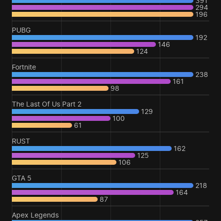
391
294
196
PUBG
192
146
124
Fortnite
238
161
98
The Last Of Us Part 2
129
100
61
RUST
162
125
106
GTA 5
218
164
87
Apex Legends