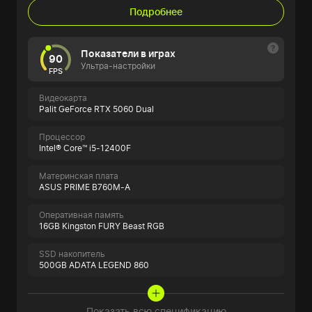
Подробнее
Показатели в играх
90
Ультра-настройки
FPS
Видеокарта
Palit GeForce RTX 5060 Dual
Процессор
Intel® Core™ i5-12400F
Материнская плата
ASUS PRIME B760M-A
Оперативная память
16GB Kingston FURY Beast RGB
SSD накопитель
500GB ADATA LEGEND 860
Показать всю спецификацию