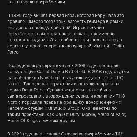
планировали разработчики.
В 1998 году вышла первая игра, которая нарушала это
правило. Вместо того чтобы загонять геймера в рамки,
она давала свободу действий. Игрок получил
возможность самостоятельно решать, как именно
проходить задания. Эта особенность и сделала новую
серию шутеров невероятно популярной. Имя ей – Delta
Force.
Последняя игра серии вышла в 2009 году, проиграв
конкуренцию Call of Duty и Battlefield. В 2016 году студию
разработчиков NovaLogic выкупило издательство THQ
Nordic. Так в ее распоряжении и оказались права на
серию Delta Force. Однако издательство не было
заинтересовано в возрождении серии, и компания THQ
Nordic передала права на франшизу дочерней фирме
Tencent – студии TiMi Studio Group. Она известна по
таким проектами, как Call Of Duty: Mobile, Arena of Valor,
Honor Of Kings и многим другим.
В 2023 году на выставке Gamescom разработчики TiMi