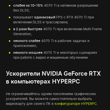
слабее на 10-15%
4070 Ti в нативном разрешении
без DLSS;
показывает
одинаковый
FPS с RTX 4070 Ti при
включении DLSS и трассировки;
в 2 раза быстрее
4070 Ti при включении Multi Frame
Generation;
немного слабее
4070 Ti в рабочих задачах и
приложениях;
немного мощнее
4070 Ti в некоторых сценариях
при работе с видео и машинным обучением.
Ускорители NVIDIA GeForce RTX
в компьютерах HYPERPC
Не ограничивайтесь одним поколением графических
ускорителей. Вы можете самостоятельно выбрать
видеокарту для своего ПК в
конфигураторе HYPERPC
.