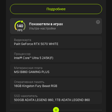
Подробнее
Показатели в играх
140
Ультра-настройки
FPS
Видеокарта
Palit GeForce RTX 5070 WHITE
Процессор
Intel® Core™ Ultra 5 245K(F)
Материнская плата
MSI B860 GAMING PLUS
Оперативная память
16GB Kingston Fury Beast RGB
SSD накопитель
500GB ADATA LEGEND 860,
1TB ADATA LEGEND 860