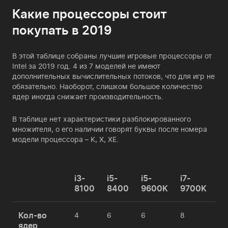
Какие процессоры стоит
покупать в 2019
В этой таблице собраны лучшие игровые процессоры от
Intel за 2019 год. 4 из 7 моделей не имеют
дополнительных вычислительных потоков, что для игр не
обязательно. Наоборот, слишком большое количество
ядер иногда снижает производительность.
В таблице нет характеристики разблокированного
множителя, о его наличии говорят буквы после номера
модели процессора – K, X, XE.
i3-
i5-
i5-
i7-
i9
8100
8400
9600K
9700K
9
Кол-во
4
6
6
8
8
ядер