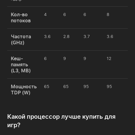
Кол-во
4
6
6
8
16
потоков
Частота
3.6
2.8
3.7
3.6
3.
(GHz)
Кеш-
6
9
9
12
16
память
(L3, MB)
Мощность
65
65
95
95
95
TDP (W)
Какой процессор лучше купить для
игр?