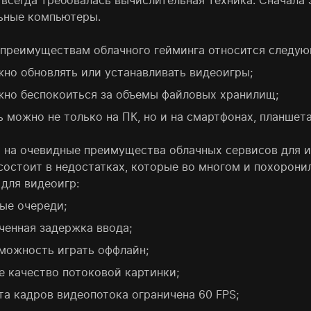
всегда требовалась вычислительная техника. Сначала э
ьные компьютеры.
 преимуществам облачного гейминга относится следую
жно обновлять или устанавливать видеоигры;
жно беспокоиться за объемы файловых хранилищ;
ь можно не только на ПК, но и на смартфонах, планшета
 на очевидные преимущества облачных сервисов для иг
состоит в недостатках, которые во многом и похоронил
 для видеоигр:
ые очереди;
ченная задержка ввода;
можность играть оффлайн;
е качество потоковой картинки;
та кадров видеопотока ограничена 60 FPS;