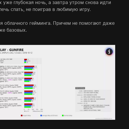
х уже глубокая ночь, а завтра утром снова идти
лечь спать, не поиграв в любимую игру.
я облачного гейминга. Причем не помогают даже
же базовых.