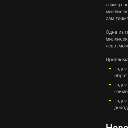
геймер н
миллисеку
сам гейм
Одна из 
миллисек
невозмож
Проблема
задер
обрат
задер
геймп
задер
декод
Нево