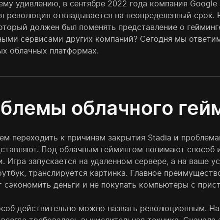
ему удивлению, в сентябре 2022 года компания Google
я революция откладывается на неопределенный срок. 
который должен был поменять представление о гейминг
ными сервисами других компаний? Сегодня мы ответим 
ых облачных платформах.
блемы облачного гей
ем переходить к причинам закрытия Stadia и проблемам
дставляют. Под облачным геймингом понимают способ 
. Игра запускается на удаленном сервере, а на ваше у
оутбук, транслируется картинка. Главное преимущество
т сэкономить деньги и не покупать компьютеры с прис
особ действительно можно назвать революционным. Нач