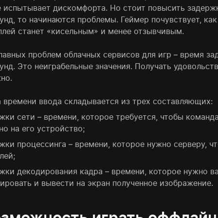
е испытывает дискомфорта. Но стоит повысить задержк
нд, то начинаются проблемы. Геймер почувствует, как
плей станет «кисельным» и менее отзывчивым.
главных проблем облачных сервисов для игр – время з
унд. Это неиграбельные значения. Получать удовольств
но.
 времени ввода складывается из трех составляющих:
жки сети – времени, которое требуется, чтобы команда
но на его устройство;
жки процессинга – времени, которое нужно серверу, ч
лей;
жки декодирования кадра – времени, которое нужно ва
ировать и вывести на экран полученное изображение.
зможность играть оффлайн