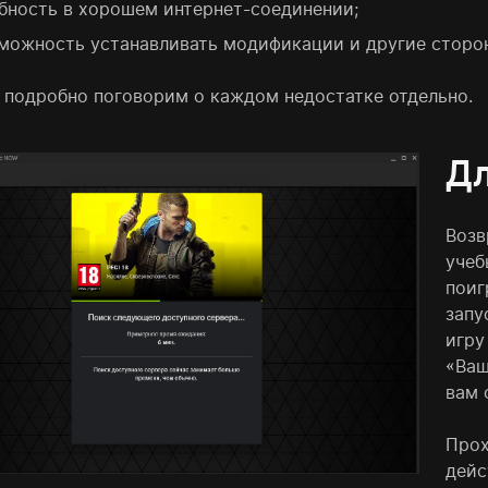
бность в хорошем интернет-соединении;
можность устанавливать модификации и другие сторо
 подробно поговорим о каждом недостатке отдельно.
Дл
Возв
учеб
поиг
запу
игру
«Ваш
вам 
Прох
дейс