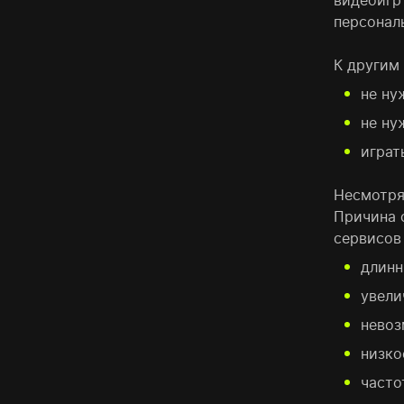
видеоигр 
персонал
К другим
не ну
не ну
играт
Несмотря
Причина 
сервисов
длинн
увели
невоз
низко
часто