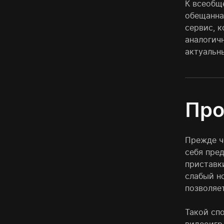
К всеобщ
обещанна
сервис, 
аналогич
актуальн
Про
Прежде ч
себя пре
приставки
слабый н
позволяе
Такой сп