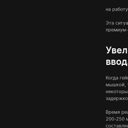
на работу
Эта ситу
премиум-
Увел
ввод
Когда ге
мышкой, т
некоторы
задержкой
Время ре
200-250 
составляе