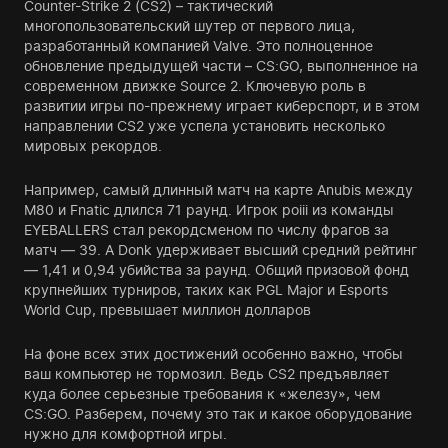
Counter-Strike 2 (CS2) – тактический
многопользовательский шутер от первого лица,
разработанный компанией Valve. Это полноценное
обновление предыдущей части – CS:GO, выполненное на
современном движке Source 2. Ключевую роль в
развитии игры по-прежнему играет киберспорт, и в этом
направлении CS2 уже успела установить несколько
мировых рекордов.
Например, самый длинный матч на карте Anubis между
M80 и Fnatic длился 71 раунд. Игрок poiii из команды
EYEBALLERS стал рекордсменом по числу фрагов за
матч — 39. А Donk удерживает высший средний рейтинг
— 1,41 и 0,94 убийства за раунд. Общий призовой фонд
крупнейших турниров, таких как PGL Major и Esports
World Cup, превышает миллион долларов
На фоне всех этих достижений особенно важно, чтобы
ваш компьютер не тормозил. Ведь CS2 предъявляет
куда более серьезные требования к «железу», чем
CS:GO. Разберем, почему это так и какое оборудование
нужно для комфортной игры.