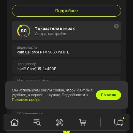
Подробнее
Показатели в играх
90
Ультра-настройки
FPS
Видеокарта
Palit GeForce RTX 5060 WHITE
Процессор
Intel® Core™ i5-14400F
Материнская плата
ASUS PRIME B760M-A
Мы используем файлы cookie, чтобы сайт был
удобнее, а сервис — лучше. Подробности в
Понятно
Оперативная память
Политике cookie
.
16GB Kingston FURY Beast RGB
SSD накопитель
500GB ADATA LEGEND 860