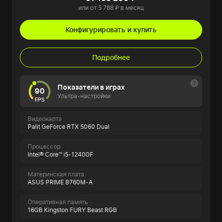
или от 5 768 ₽ в месяц
Конфигурировать и купить
Подробнее
Показатели в играх
90
Ультра-настройки
FPS
Видеокарта
Palit GeForce RTX 5060 Dual
Процессор
Intel® Core™ i5-12400F
Материнская плата
ASUS PRIME B760M-A
Оперативная память
16GB Kingston FURY Beast RGB