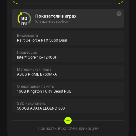
Показатели в играх
90
Ультра-настройки
FPS
Видеокарта
Palit GeForce RTX 5060 Dual
Процессор
Intel® Core™ i5-12400F
Материнская плата
ASUS PRIME B760M-A
Оперативная память
16GB Kingston FURY Beast RGB
SSD накопитель
500GB ADATA LEGEND 860
Показать всю спецификацию