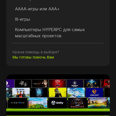
AAAA-игры или AAA+
III-игры
Компьютеры HYPERPC
для самых
масштабных проектов
Нужна помощь в выборе?
Мы готовы помочь Вам