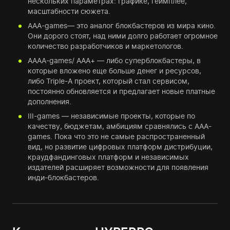
нескольких параметрах: графике, геймплее,
масштабности сюжета.
AAA-games— это аналог блокбастеров из мира кино.
Они дорого стоят, над ними долго работает огромное
количество разработчиков и маркетологов.
AAAA-games/ AAA+ — либо суперблокбастеры, в
которые вложено еще больше денег и ресурсов,
либо Triple-A проект, который стал сервисом,
постоянно обновляется и предлагает новые платные
дополнения.
III-games — независимые проекты, которые по
качеству, бюджетам, амбициям сравнялись с AAA-
games. Пока что это не самые распространенный
вид, но развитие цифровых платформ дистрибуции,
краудфандинговых платформ и независимых
издателей расширяет возможности для появления
инди-блокбастеров.