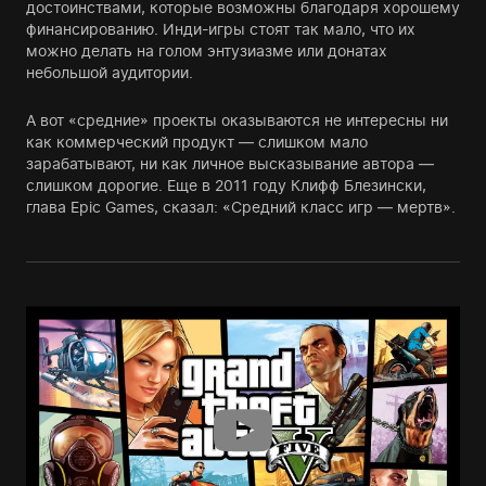
достоинствами, которые возможны благодаря хорошему
финансированию. Инди-игры стоят так мало, что их
можно делать на голом энтузиазме или донатах
небольшой аудитории.
А вот «средние» проекты оказываются не интересны ни
как коммерческий продукт — слишком мало
зарабатывают, ни как личное высказывание автора —
слишком дорогие. Еще в 2011 году Клифф Блезински,
глава Epic Games, сказал: «Средний класс игр — мертв».