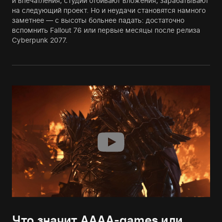
и впечатления, студии отбивают вложения, зарабатывают
на следующий проект. Но и неудачи становятся намного
заметнее — с высоты больнее падать: достаточно
вспомнить Fallout 76 или первые месяцы после релиза
Cyberpunk 2077.
Что значит AAAA-games или