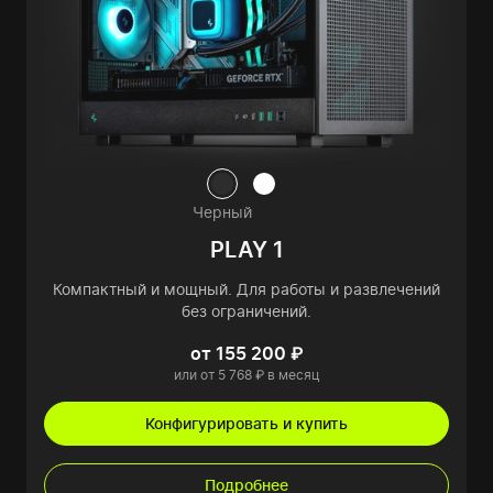
Черный
PLAY 1
Компактный и мощный. Для работы и развлечений
без ограничений.
от 155 200 ₽
или от 5 768 ₽ в месяц
Конфигурировать и купить
Подробнее