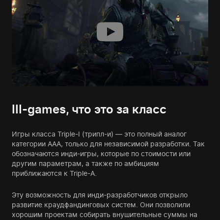
III-games, что это за класс
Игры класса Triple-I (трипл-и) — это полный аналог
категории AAA, только для независимой разработки. Так
обозначаются инди-игры, которые по стоимости или
другим параметрам, а также по амбициям
приближаются к Triple-A.
Эту возможность для инди-разработчиков открыло
развитие краудфандинговых систем. Они позволили
хорошим проектам собирать внушительные суммы на