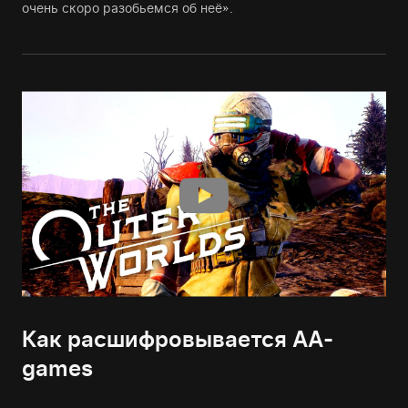
очень скоро разобьемся об неё».
Как расшифровывается AA-
games