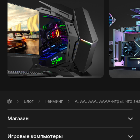
Блог
Гейминг
А, AA, AAA, AAAA-игры: что зн
Магазин
Игровые компьютеры