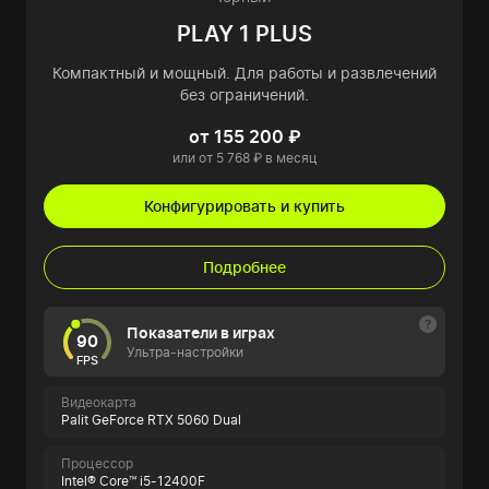
PLAY 1 PLUS
Компактный и мощный. Для работы и развлечений
без ограничений.
от 155 200 ₽
или от 5 768 ₽ в месяц
Конфигурировать и купить
Подробнее
Показатели в играх
90
Ультра-настройки
FPS
Видеокарта
Palit GeForce RTX 5060 Dual
Процессор
Intel® Core™ i5-12400F