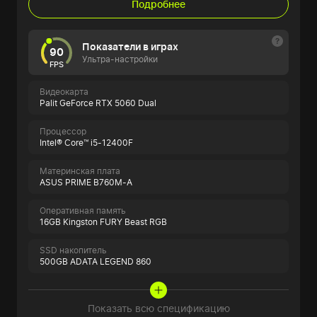
Подробнее
Показатели в играх
90
Ультра-настройки
FPS
Видеокарта
Palit GeForce RTX 5060 Dual
Процессор
Intel® Core™ i5-12400F
Материнская плата
ASUS PRIME B760M-A
Оперативная память
16GB Kingston FURY Beast RGB
SSD накопитель
500GB ADATA LEGEND 860
Показать всю спецификацию