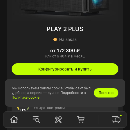
PLAY 2 PLUS
На заказ
от 172 300 ₽
или от 6 404 ₽ в месяц
Конфигурировать и купить
Подробнее
Мы используем файлы cookie, чтобы сайт был
удобнее, а сервис — лучше. Подробности в
Понятно
Политике cookie
.
Показатели в играх
90
Ультра-настройки
FPS
Видеокарта
Palit GeForce RTX 5060 Dual