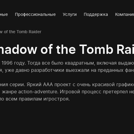
вные
Профессиональные
Услуги
Поддержка
Компани
 of the Tomb Raider
adow of the Tomb Ra
в 1996 году. Тогда все было квадратным, включая выд
я, уже давно разработчики выезжали на преданных фан
ения серии. Яркий AAA проект с очень красивой графи
жанре action-adventure. Игровой процесс претерпел н
по всем правилам игростроя.