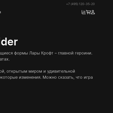
+7 (495) 120-35-20
я
ider
ающиеся формы Лары Крофт – главной героини.
атах.
кой, открытым миром и удивительной
екоторые изменения. Можно сказать, что игра