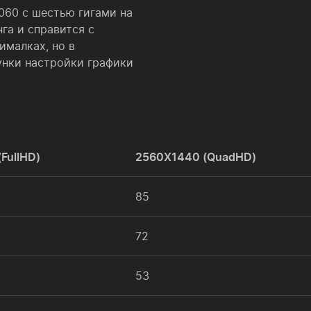
060 с шестью гигами на
га и справится с
ималках, но в
унки настройки графики
FullHD)
2560X1440 (QuadHD)
85
72
53