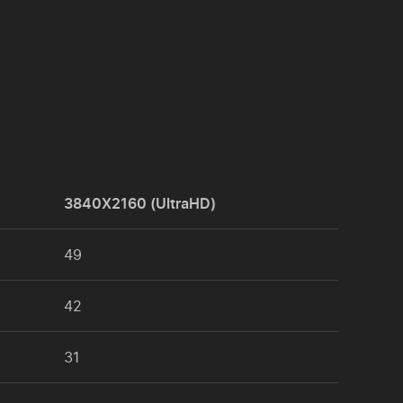
3840X2160 (UltraHD)
49
42
31