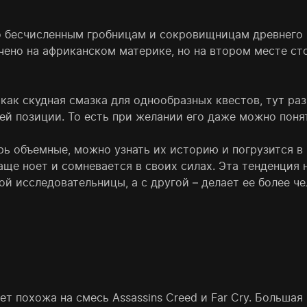
по бесчисленным гробницам и сокровищницам древнего 
ено на африканском материке, но на втором месте сто
 как скудная смазка для однообразных квестов, тут ра
ей позиции. То есть при желании его даже можно поня
ь объемные, можно узнать их историю и погрузится в
ще ноет и сомневается в своих силах. Эта тенденция 
й исследовательницы, а с другой – делает ее более ч
удет похожа на смесь Assassins Creed и Far Cry. Больш