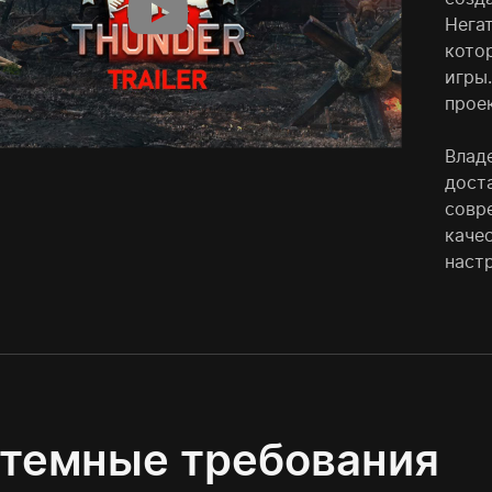
Нега
кото
игры
прое
Влад
дост
совр
каче
наст
темные требования