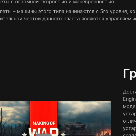
еты с огромной скоростью и маневренностью.
леты – машины этого типа начинаются с 5го уровня, к
ительной чертой данного класса являются управляемы
Г
Дост
Engi
моде
уста
отли
уста
созд