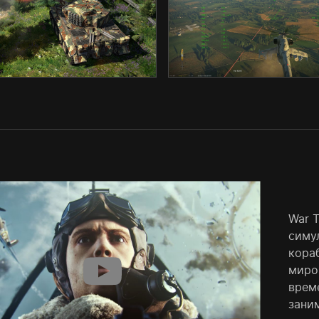
War 
симу
кора
миро
врем
заним