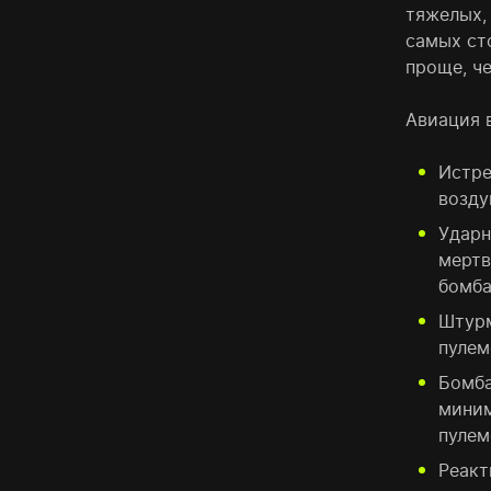
тяжелых,
самых ст
проще, ч
Авиация в
Истре
возду
Ударн
мертв
бомба
Штурм
пулем
Бомба
миним
пулем
Реакт