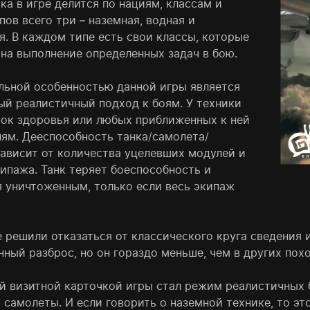
ка в игре делится по нациям, классам и
пов всего три – наземная, водная и
я. В каждом типе есть свои классы, которые
 на выполнение определенных задач в бою.
льной особенностью данной игры является
ый реалистичный подход к боям. У техники
сок здоровья или любых приближенных к ней
лям. Дееспособность танка/самолета/
зависит от количества уцелевших модулей и
кипажа. Танк теряет боеспособность и
я уничтоженным, только если весь экипаж
е решили отказаться от классического круга сведения 
ный разброс, но он гораздо меньше, чем в других пох
й визитной карточкой игры стал режим реалистичных б
 самолеты. И если говорить о наземной технике, то это