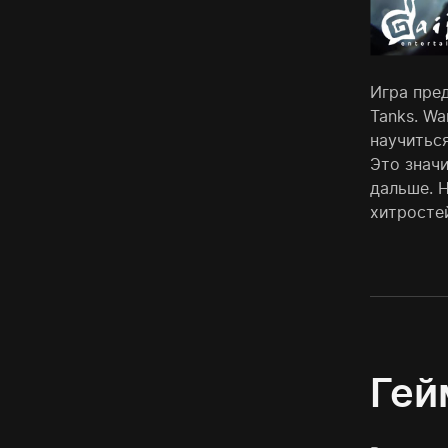
Игра пред
Tanks
. Wa
научитьс
Это значи
дальше. Н
хитросте
Гей