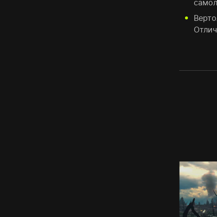
самол
Верто
Отлич