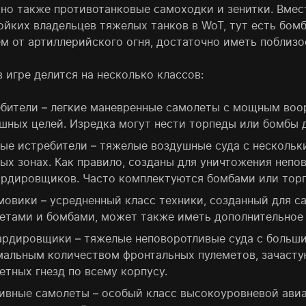
 но также противотанковые самоходки и зенитки. Вмес
ойких владельцев тяжелых танков в WoT, тут есть бом
ем от артиллерийского огня, достаточно иметь поблизо
 игре делится на несколько классов:
бители – легкие маневренные самолеты с мощным воо
шных целей. Изредка могут нести торпеды или бомбы 
ые истребители – тяжелые воздушные суда с несколь
ых зонах. Как правило, созданы для уничтожения неп
рдировщиков. Часто комплектуются бомбами или тор
овики – усредненный класс техники, созданный для с
етами и бомбами, может также иметь дополнительное 
рдировщики – тяжелые неповоротливые суда с больши
альным количеством фронтальных пулеметов, зачасту
етных гнезд по всему корпусу.
ивные самолеты – особый класс высокоуровневой ави