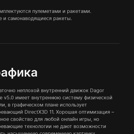
омплектуются пулеметами и ракетами.
е и самонаводящиеся ракеты.
рафика
аточно неплохой внутренний движок Dagor
ne v5.0 имеет внутреннюю систему физической
ли, в графическом плане использует
ревающий DirectX3D 11. Хорошая оптимизация –
чное свойство для любой онлайн игры, но
ревающие технологии не дают возможности
ать насыщенную современную картинку.