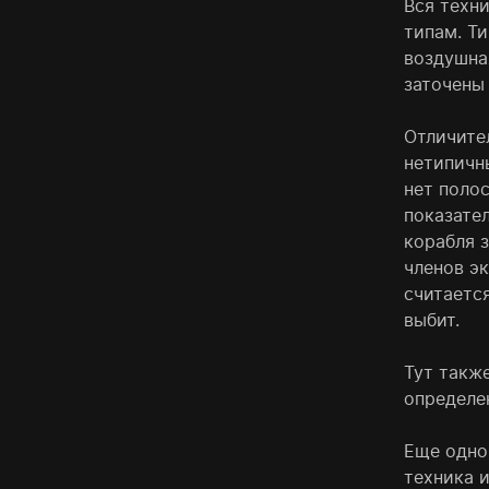
Вся техни
типам. Ти
воздушна
заточены
Отличите
нетипичн
нет поло
показате
корабля 
членов э
считаетс
выбит.
Тут такж
определен
Еще одно
техника и