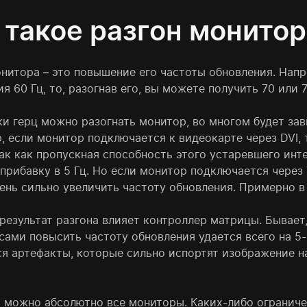
 такое разгон монито
онитора – это повышение его частоты обновления. Напр
я 60 Гц, то, разогнав его, вы можете получить 70 или 7
ки герц можно разогнать монитор, во многом будет зав
, если монитор подключается к видеокарте через DVI, 
ак как пропускная способность этого устаревшего инт
прибавку в 5 Гц. Но если монитор подключается через T
нь сильно увеличить частоту обновления. Примерно в 2
 результат разгона влияет контроллер матрицы. Бывае
ами повысить частоту обновления удается всего на 5-1
ся артефакты, которые сильно испортят изображение на
ь можно абсолютно все мониторы. Каких-либо ограниче