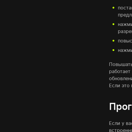
поста
предл
нажми
разре
повыс
нажми
Повышать
работает 
обновлени
Если это
Прог
Если у в
встроенно