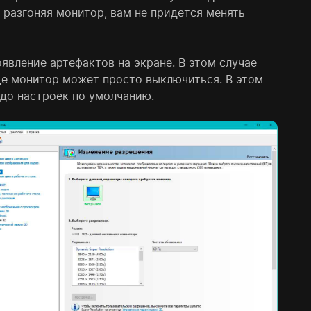
, разгоняя монитор, вам не придется менять
явление артефактов на экране. В этом случае
ще монитор может просто выключиться. В этом
до настроек по умолчанию.