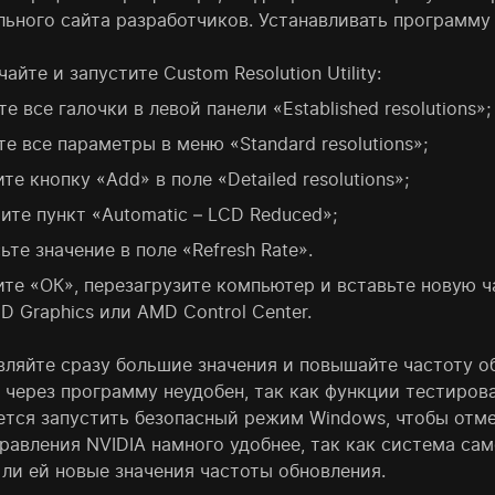
ьного сайта разработчиков. Устанавливать программу н
чайте и запустите Custom Resolution Utility:
те все галочки в левой панели «Established resolutions»;
те все параметры в меню «Standard resolutions»;
те кнопку «Add» в поле «Detailed resolutions»;
ите пункт «Automatic – LCD Reduced»;
ьте значение в поле «Refresh Rate».
те «ОК», перезагрузите компьютер и вставьте новую ч
 HD Graphics или AMD Control Center.
вляйте сразу большие значения и повышайте частоту об
 через программу неудобен, так как функции тестирова
ется запустить безопасный режим Windows, чтобы отме
правления NVIDIA намного удобнее, так как система са
 ли ей новые значения частоты обновления.