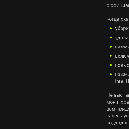
с официал
Когда ска
убери
удали
нажми
включ
повыс
нажми
Intel
Не выста
монитора
вам прид
панель у
подходят