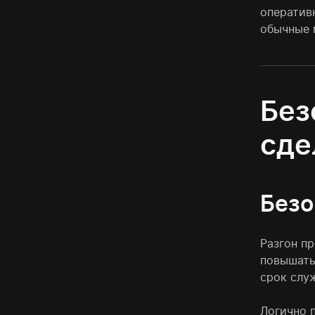
оператив
обычные 
Без
сде
Безо
Разгон п
повышать
срок слу
Логично п