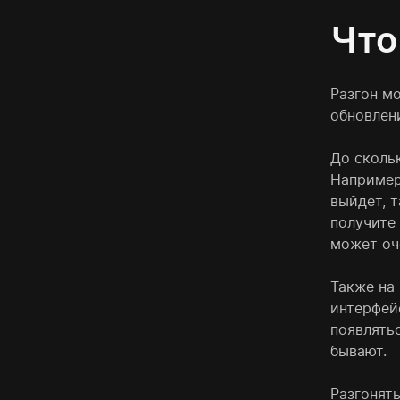
Что
Разгон м
обновлени
До сколь
Например
выйдет, т
получите 
может оче
Также на
интерфейс
появлять
бывают.
Разгонят