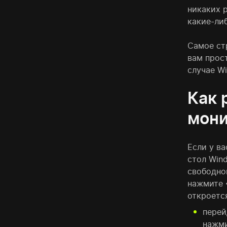
никаких р
какие-ли
Самое стр
вам прос
случае W
Как 
мони
Если у ва
стол Win
свободно
нажмите 
откроется
перей
нажми