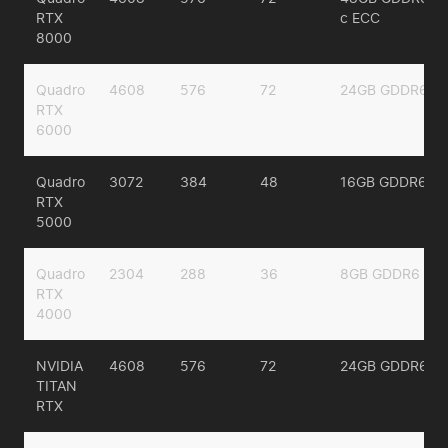
RTX
с ECC
8000
Quadro
4608
576
72
24GB GDDR6
RTX
6000
Quadro
3072
384
48
16GB GDDR6
RTX
5000
Quadro
2304
288
36
8GB GDDR6
RTX
4000
NVIDIA
4608
576
72
24GB GDDR6
TITAN
RTX