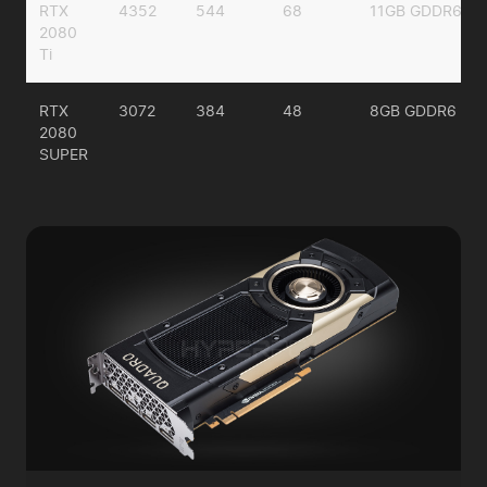
RTX
4352
544
68
11GB GDDR6
2080
Ti
RTX
3072
384
48
8GB GDDR6
2080
SUPER