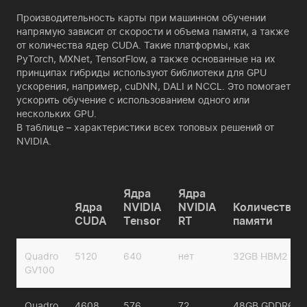
Производительность карты при машинном обучении
напрямую зависит от скорости и объема памяти, а также
от количества ядер CUDA. Такие платформы, как
PyTorch, MXNet, TensorFlow, а также основанные на их
принципах гибриды используют библиотеки для GPU
ускорения, например, cuDNN, DALI и NCCL. Это помогает
ускорить обучение с использованием одного или
нескольких GPU.
В таблице – характеристики всех топовых решений от
NVIDIA.
Ядра
Ядра
Ядра
NVIDIA
NVIDIA
Количество
CUDA
Tensor
RT
памяти
Quadro
5120
640
нет
32GB HBM2
GV100
Quadro
4608
576
72
48GB GDDR6