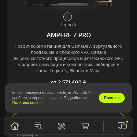
Черный
AMPERE 7 PRO
Графическая станция для GameDev, виртуального
продакшна и сложного VFX. Связка
высокочастотного процессора и флагманского GPU
ускоряет симуляции и компиляцию шейдеров в
Unreal Engine 5, Blender и Maya.
от 2 571 400 ₽
или от 95 563 ₽ в месяц
Мы используем файлы cookie, чтобы сайт был
удобнее, а сервис — лучше. Подробности в
Понятно
Конфигурировать и купить
Политике cookie
.
Подробнее
Видеокарта