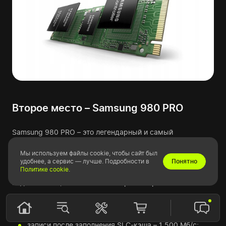
Второе место – Samsung 980 PRO
Samsung 980 PRO – это легендарный и самый
популярный твердотельный накопитель с интерфейсом
подключения PCI-E 4.0. Он успешно прошел проверку
Мы используем файлы cookie, чтобы сайт был
удобнее, а сервис — лучше. Подробности в
Понятно
временем и продолжает пользоваться огромным
Политике cookie
.
спросом. Этот SSD отличается не только превосходной
надежностью, но и высокой скоростью работы:
чтения – 7 000 Мб/с;
записи – 5 000 Мб/с;
записи после заполнения SLC-кэша – 1 500 Мб/с;