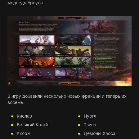
медведя Урсуна.
В игру добавили несколько новых фракций и теперь их
восемь:
Кислев
Нургл
Великий Катай
Тзинч
Кхорн
Демоны Хаоса