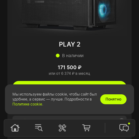
PLAY 2
В наличии
171 500 ₽
или от 6 374 ₽ в месяц
В корзину
Мы используем файлы cookie, чтобы сайт был
удобнее, а сервис — лучше. Подробности в
Понятно
Подробнее
Политике cookie
.
Показатели в играх
90
Ультра-настройки
FPS