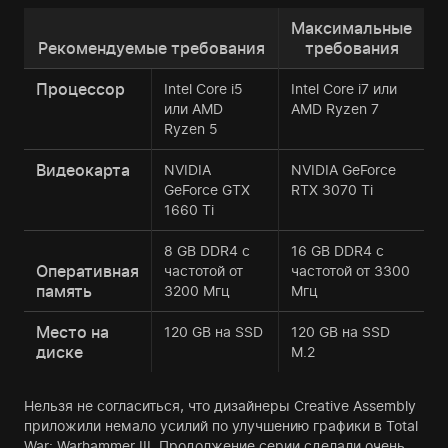
Максимальные
Рекомендуемые требования
требования
Процессор
Intel Core i5
Intel Core i7 или
или AMD
AMD Ryzen 7
Ryzen 5
Видеокарта
NVIDIA
NVIDIA GeForce
GeForce GTX
RTX 3070 Ti
1660 Ti
8 GB DDR4 с
16 GB DDR4 с
Оперативная
частотой от
частотой от 3300
память
3200 Мгц
Мгц
Место на
120 GB на SSD
120 GB на SSD
диске
M.2
Нельзя не согласиться, что дизайнеры Creative Assembly
приложили немало усилий по улучшению графики в Total
War: Warhammer III. Продолжение серии сделали очень