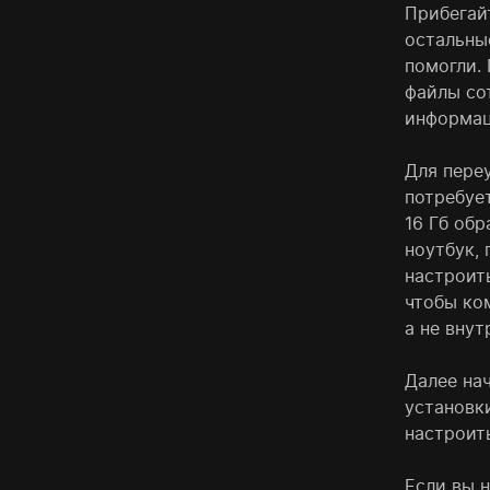
Прибегайт
остальны
помогли.
файлы со
информац
Для пере
потребуе
16 Гб обр
ноутбук, 
настроит
чтобы ко
а не внут
Далее на
установки
настроит
Если вы 