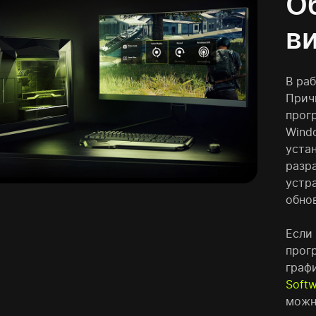
О
в
В ра
Прич
прог
Wind
уста
разр
устр
обно
Если 
прог
граф
Softw
можн