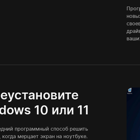
Прог
новых
свое
драй
ваши
еустановите
dows 10 или 11
едний программный способ решить
 когда мерцает экран на ноутбуке.