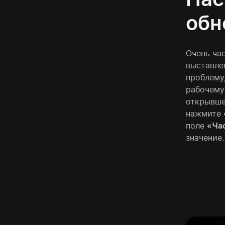
обн
Очень ча
выставле
проблему
рабочему
открывше
нажмите
поле
«Ча
значение