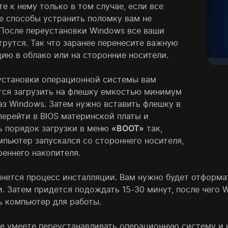
е к нему только в том случае, если все
е способы устранить поломку вам не
 После переустановки Windows все ваши
трутся. Так что заранее перенесите важную
ию в облако или на сторонние носители.
установки операционной системы вам
тся загрузить на флешку емкостью минимум
аз Windows. Затем нужно вставить флешку в
перейти в BIOS материнской платы и
ь порядок загрузки в меню
«BOOT»
так,
мпьютер запускался со стороннего носителя,
реннего накопителя.
чнется процесс инсталляции. Вам нужно будет отформа
. Затем придется подождать 15-30 минут, после чего W
ь компьютер для работы.
не умеете переустанавливать операционную систему и н