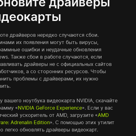
бновите драйверы
идеокарты
боте драйверов нередко случаются сбои.
инами их появления могут быть вирусы,
раммные ошибки и неудачные обновления
ows. Также сбои в работе случаются, если
навливать драйверы не с официальных сайтов
аботчиков, а со сторонних ресурсов. Чтобы
анить проблемы с драйверами, их нужно
вить.
у вашего ноутбука видеокарта NVIDIA, скачайте
рамму «
NVIDIA GeForce Experience
». Если у вас
ический ускоритель от AMD, загрузите «
AMD
are: Adrenalin Edition
». С помощью этих утилит
о легко обновлять драйверы видеокарт.