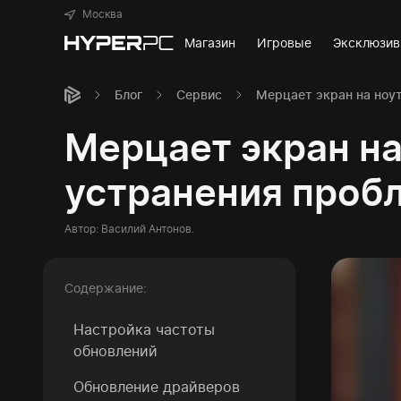
Москва
Магазин
Игровые
Эксклюзи
Блог
Сервис
Мерцает экран на ноу
Мерцает экран на
устранения проб
Автор:
Василий Антонов
.
Содержание:
Настройка частоты
обновлений
Обновление драйверов