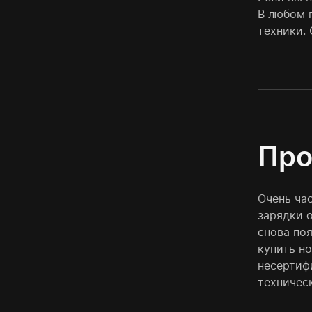
В любом 
техники.
Про
Очень ча
зарядки 
снова поя
купить но
несертиф
техничес