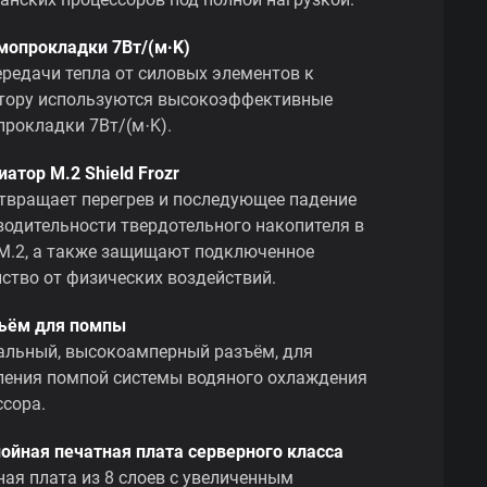
рмопрокладки 7Вт/(м·K)
ередачи тепла от силовых элементов к
тору используются высокоэффективные
прокладки 7Вт/(м·K).
иатор M.2 Shield Frozr
твращает перегрев и последующее падение
водительности твердотельного накопителя в
 M.2, а также защищают подключенное
йство от физических воздействий.
зъём для помпы
альный, высокоамперный разъём, для
ления помпой системы водяного охлаждения
ссора.
слойная печатная плата серверного класса
ная плата из 8 слоев с увеличенным