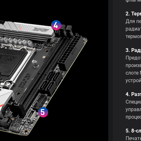
2. Те
Для п
радиа
термо
3. Рад
Предо
произ
слоте
устро
4. Ра
Специ
управ
проце
5. 8-
Печат