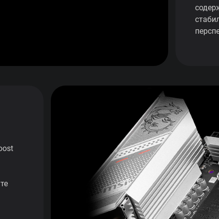
содер
стаби
персп
oost
те