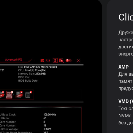
Cli
Друже
настр
дости
энерг
XMP
Для а
памят
преду
VMD (
Техно
NVMe-
без д