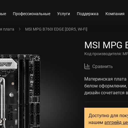
ные
Профессиональные
Услуги
Поддержка
Компания
я плата
MSI MPG B760I EDGE [DDR5, Wi-Fi]
MSI MPG B
Код производителя:
MP
Сравнить
Материнская плата 
белом оформлении,
дизайн сочетается 
Доступно для пок
нашем
апгрейд ц