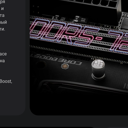
аря
 и
та
вый
ти.
ace
 на
Boost,