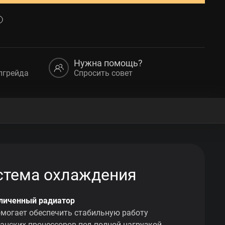
Нужна помощь?
пгрейда
Спросить совет
стема охлаждения
еличенный радиатор
омогает обеспечить стабильную работу
анских процессоров под полной нагрузкой.