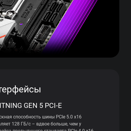
терфейсы
HTNING GEN 5 PCI-E
скная способность шины PCIe 5.0 x16
ляет 128 ГБ/с – вдвое больше, чем у
фейса предыдущего стандарта PCIe 4.0 x16.