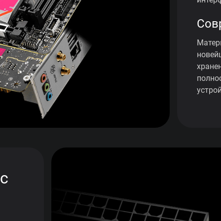
Сов
Матер
новей
хране
полно
устрой
с