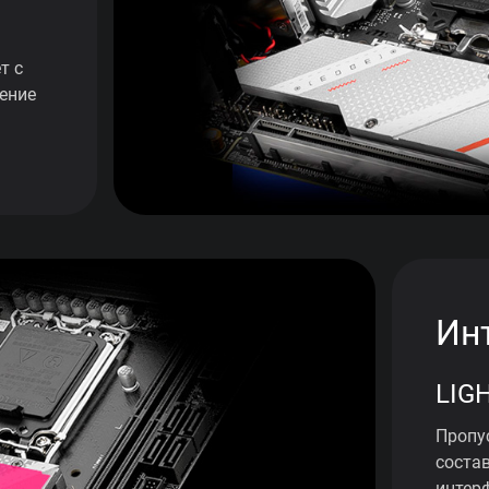
т с
ение
Ин
LIG
Пропу
состав
интер