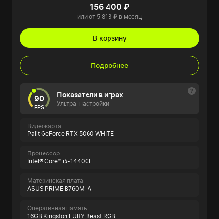
156 400 ₽
или от 5 813 ₽ в месяц
В корзину
Подробнее
Показатели в играх
90
Ультра-настройки
FPS
Видеокарта
Palit GeForce RTX 5060 WHITE
Процессор
Intel® Core™ i5-14400F
Материнская плата
ASUS PRIME B760M-A
Оперативная память
16GB Kingston FURY Beast RGB