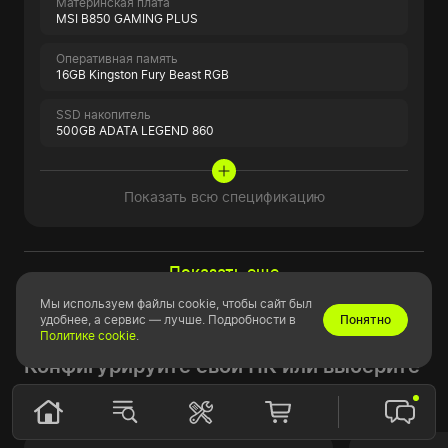
Материнская плата
MSI B850 GAMING PLUS
Оперативная память
16GB Kingston Fury Beast RGB
SSD накопитель
500GB ADATA LEGEND 860
Показать всю спецификацию
Показать еще
Мы используем файлы cookie, чтобы сайт был
удобнее, а сервис — лучше. Подробности в
Понятно
Нужно что-то особенное?
Политике cookie
.
Конфигурируйте свой ПК или выберите
из модельного ряда.